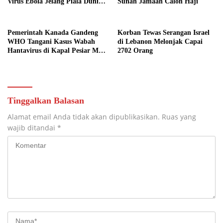
Virus Ebola Jelang Piala Dunia
Sunah Jamaah Calon Haji
2026
Pemerintah Kanada Gandeng
Korban Tewas Serangan Israel
WHO Tangani Kasus Wabah
di Lebanon Melonjak Capai
Hantavirus di Kapal Pesiar MV
2702 Orang
Hondius
Tinggalkan Balasan
Alamat email Anda tidak akan dipublikasikan.
Ruas yang
wajib ditandai
*