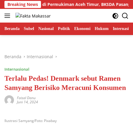
Langsung
mau Sumatra di Permukiman Aceh Timur, BKSDA Pasang Kamera 
Breaking News
ke
konten
Beranda
Sulsel
Nasional
Politik
Ekonomi
Hukum
Internasion
Beranda
Internasional
Internasional
Terlalu Pedas! Denmark sebut Ramen
Samyang Berisiko Meracuni Konsumen
Faisal Danu
Juni 14, 2024
Ilustrasi Samyang/Foto: Pixabay