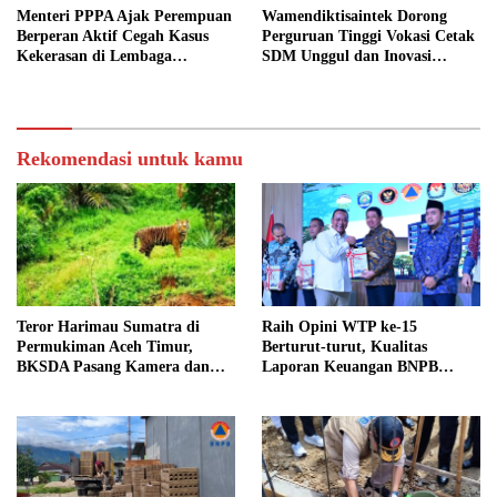
Menteri PPPA Ajak Perempuan
Wamendiktisaintek Dorong
Berperan Aktif Cegah Kasus
Perguruan Tinggi Vokasi Cetak
Kekerasan di Lembaga
SDM Unggul dan Inovasi
Pendidikan
Teknologi Nasional
Rekomendasi untuk kamu
Teror Harimau Sumatra di
Raih Opini WTP ke-15
Permukiman Aceh Timur,
Berturut-turut, Kualitas
BKSDA Pasang Kamera dan
Laporan Keuangan BNPB
Bagikan Mercon
Diapresiasi BPK