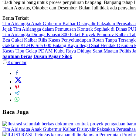
“Jadi begini bang untuk proses penyaluran banpang. Banpang tahap I 
bulan Agustus, Oktober dan Desember. Bulan Juli tidak ada penyalur
Berita Terkait
Tim Airlangga Anak Gubernur Kalbar Disinyalir Paksakan Perusaha
Jejak Tim Airlangga dalam Pemutusan Kontrak Sepihak di Dinas PU
Tim Airlangga Diduga Kuasai 800 Paket Proyek Pemprov Kalbar Ta
Bea Cukai Kalbar Rilis Kasus Penyelundupan Rotan Tanpa Tersangk
Gakkum KLHK Sita 600 Batang Kayu Ilegal Saat Hendak Disuplai ke
Kasus Tipu Gelap PDAM Kubu Raya Diduga Sarat Muatan Politis J
bantuan beras
Dusun Pagar Silok
Komentar
Baca Juga
Tim Airlangga Anak Gubernur Kalbar Disinyalir Paksakan Perusaha