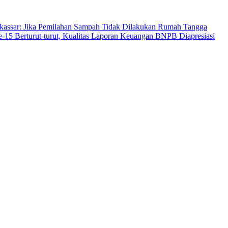
assar: Jika Pemilahan Sampah Tidak Dilakukan Rumah Tangga
-15 Berturut-turut, Kualitas Laporan Keuangan BNPB Diapresiasi