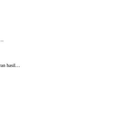
n…
ran hasil…