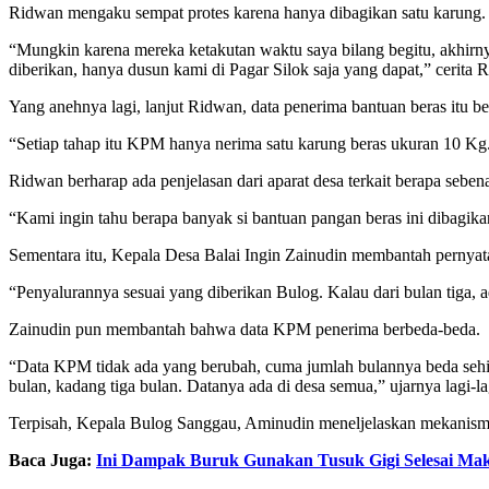
Ridwan mengaku sempat protes karena hanya dibagikan satu karung. D
“Mungkin karena mereka ketakutan waktu saya bilang begitu, akhirny
diberikan, hanya dusun kami di Pagar Silok saja yang dapat,” cerita
Yang anehnya lagi, lanjut Ridwan, data penerima bantuan beras it
“Setiap tahap itu KPM hanya nerima satu karung beras ukuran 10 Kg. 
Ridwan berharap ada penjelasan dari aparat desa terkait berapa sebe
“Kami ingin tahu berapa banyak si bantuan pangan beras ini dibagi
Sementara itu, Kepala Desa Balai Ingin Zainudin membantah pernyat
“Penyalurannya sesuai yang diberikan Bulog. Kalau dari bulan tiga, ad
Zainudin pun membantah bahwa data KPM penerima berbeda-beda.
“Data KPM tidak ada yang berubah, cuma jumlah bulannya beda sehing
bulan, kadang tiga bulan. Datanya ada di desa semua,” ujarnya lagi
Terpisah, Kepala Bulog Sanggau, Aminudin meneljelaskan mekanism
Baca Juga:
Ini Dampak Buruk Gunakan Tusuk Gigi Selesai Ma