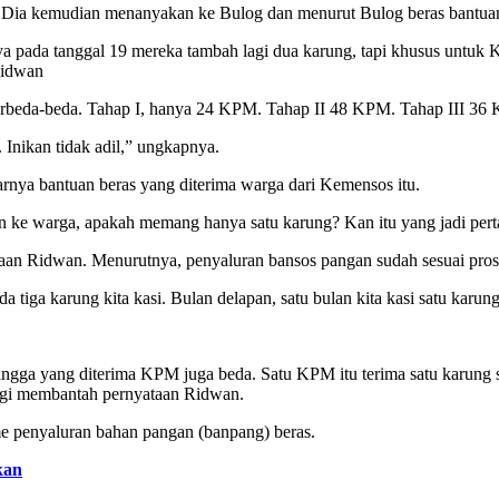
ia kemudian menanyakan ke Bulog dan menurut Bulog beras bantuan itu 
a pada tanggal 19 mereka tambah lagi dua karung, tapi khusus untuk K
 Ridwan
u berbeda-beda. Tahap I, hanya 24 KPM. Tahap II 48 KPM. Tahap III 
Inikan tidak adil,” ungkapnya.
narnya bantuan beras yang diterima warga dari Kemensos itu.
kan ke warga, apakah memang hanya satu karung? Kan itu yang jadi per
aan Ridwan. Menurutnya, penyaluran bansos pangan sudah sesuai prose
a tiga karung kita kasi. Bulan delapan, satu bulan kita kasi satu karu
ga yang diterima KPM juga beda. Satu KPM itu terima satu karung set
-lagi membantah pernyataan Ridwan.
e penyaluran bahan pangan (banpang) beras.
kan