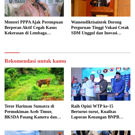
Menteri PPPA Ajak Perempuan
Wamendiktisaintek Dorong
Berperan Aktif Cegah Kasus
Perguruan Tinggi Vokasi Cetak
Kekerasan di Lembaga
SDM Unggul dan Inovasi
Pendidikan
Teknologi Nasional
Rekomendasi untuk kamu
Teror Harimau Sumatra di
Raih Opini WTP ke-15
Permukiman Aceh Timur,
Berturut-turut, Kualitas
BKSDA Pasang Kamera dan
Laporan Keuangan BNPB
Bagikan Mercon
Diapresiasi BPK