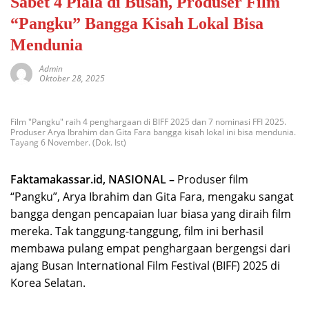
Sabet 4 Piala di Busan, Produser Film
“Pangku” Bangga Kisah Lokal Bisa
Mendunia
Admin
Oktober 28, 2025
Film "Pangku" raih 4 penghargaan di BIFF 2025 dan 7 nominasi FFI 2025.
Produser Arya Ibrahim dan Gita Fara bangga kisah lokal ini bisa mendunia.
Tayang 6 November. (Dok. Ist)
Faktamakassar.id, NASIONAL –
Produser film
“Pangku”, Arya Ibrahim dan Gita Fara, mengaku sangat
bangga dengan pencapaian luar biasa yang diraih film
mereka. Tak tanggung-tanggung, film ini berhasil
membawa pulang empat penghargaan bergengsi dari
ajang Busan International Film Festival (BIFF) 2025 di
Korea Selatan.