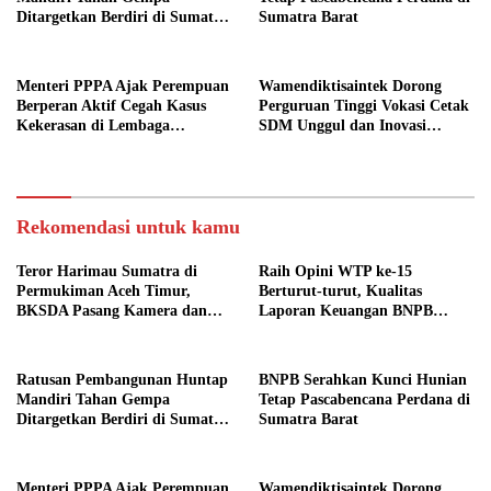
Ditargetkan Berdiri di Sumatra
Sumatra Barat
Barat
Menteri PPPA Ajak Perempuan
Wamendiktisaintek Dorong
Berperan Aktif Cegah Kasus
Perguruan Tinggi Vokasi Cetak
Kekerasan di Lembaga
SDM Unggul dan Inovasi
Pendidikan
Teknologi Nasional
Rekomendasi untuk kamu
Teror Harimau Sumatra di
Raih Opini WTP ke-15
Permukiman Aceh Timur,
Berturut-turut, Kualitas
BKSDA Pasang Kamera dan
Laporan Keuangan BNPB
Bagikan Mercon
Diapresiasi BPK
Ratusan Pembangunan Huntap
BNPB Serahkan Kunci Hunian
Mandiri Tahan Gempa
Tetap Pascabencana Perdana di
Ditargetkan Berdiri di Sumatra
Sumatra Barat
Barat
Menteri PPPA Ajak Perempuan
Wamendiktisaintek Dorong