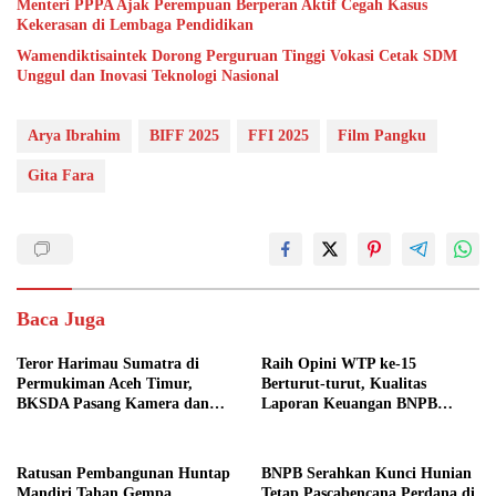
Menteri PPPA Ajak Perempuan Berperan Aktif Cegah Kasus
Kekerasan di Lembaga Pendidikan
Wamendiktisaintek Dorong Perguruan Tinggi Vokasi Cetak SDM
Unggul dan Inovasi Teknologi Nasional
Arya Ibrahim
BIFF 2025
FFI 2025
Film Pangku
Gita Fara
Baca Juga
Teror Harimau Sumatra di
Raih Opini WTP ke-15
Permukiman Aceh Timur,
Berturut-turut, Kualitas
BKSDA Pasang Kamera dan
Laporan Keuangan BNPB
Bagikan Mercon
Diapresiasi BPK
Ratusan Pembangunan Huntap
BNPB Serahkan Kunci Hunian
Mandiri Tahan Gempa
Tetap Pascabencana Perdana di