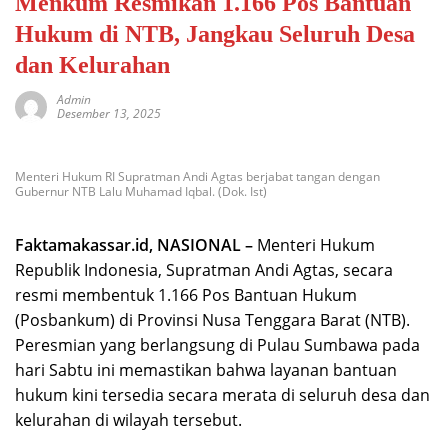
Menkum Resmikan 1.166 Pos Bantuan
Hukum di NTB, Jangkau Seluruh Desa
dan Kelurahan
Admin
Desember 13, 2025
Menteri Hukum RI Supratman Andi Agtas berjabat tangan dengan
Gubernur NTB Lalu Muhamad Iqbal. (Dok. Ist)
Faktamakassar.id, NASIONAL –
Menteri Hukum
Republik Indonesia, Supratman Andi Agtas, secara
resmi membentuk 1.166 Pos Bantuan Hukum
(Posbankum) di Provinsi Nusa Tenggara Barat (NTB).
Peresmian yang berlangsung di Pulau Sumbawa pada
hari Sabtu ini memastikan bahwa layanan bantuan
hukum kini tersedia secara merata di seluruh desa dan
kelurahan di wilayah tersebut.