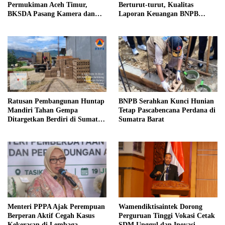
Permukiman Aceh Timur,
Berturut-turut, Kualitas
BKSDA Pasang Kamera dan
Laporan Keuangan BNPB
Bagikan Mercon
Diapresiasi BPK
Ratusan Pembangunan Huntap
BNPB Serahkan Kunci Hunian
Mandiri Tahan Gempa
Tetap Pascabencana Perdana di
Ditargetkan Berdiri di Sumatra
Sumatra Barat
Barat
Menteri PPPA Ajak Perempuan
Wamendiktisaintek Dorong
Berperan Aktif Cegah Kasus
Perguruan Tinggi Vokasi Cetak
Kekerasan di Lembaga
SDM Unggul dan Inovasi