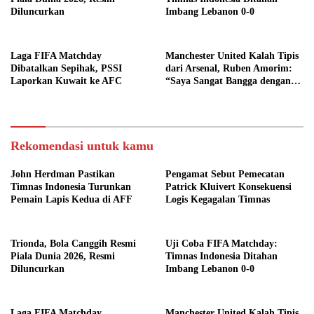
Diluncurkan
Imbang Lebanon 0-0
Laga FIFA Matchday
Manchester United Kalah Tipis
Dibatalkan Sepihak, PSSI
dari Arsenal, Ruben Amorim:
Laporkan Kuwait ke AFC
“Saya Sangat Bangga dengan
Para Pemain”
Rekomendasi untuk kamu
John Herdman Pastikan
Pengamat Sebut Pemecatan
Timnas Indonesia Turunkan
Patrick Kluivert Konsekuensi
Pemain Lapis Kedua di AFF
Logis Kegagalan Timnas
Trionda, Bola Canggih Resmi
Uji Coba FIFA Matchday:
Piala Dunia 2026, Resmi
Timnas Indonesia Ditahan
Diluncurkan
Imbang Lebanon 0-0
Laga FIFA Matchday
Manchester United Kalah Tipis