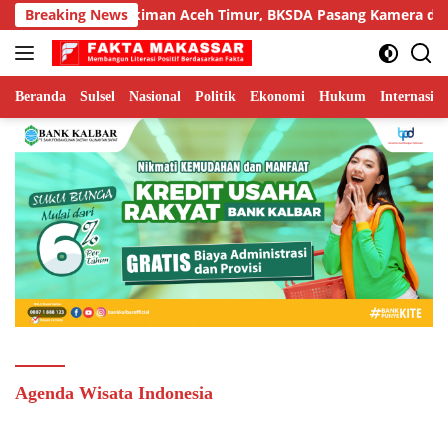
Langsung
umatra di Permukiman Aceh Timur, BKSDA Pasang Kamera dan B
Breaking News
ke
konten
Beranda
Sulsel
Nasional
Politik
Ekonomi
Hukum
Internasion
Agenda Wisata Indonesia