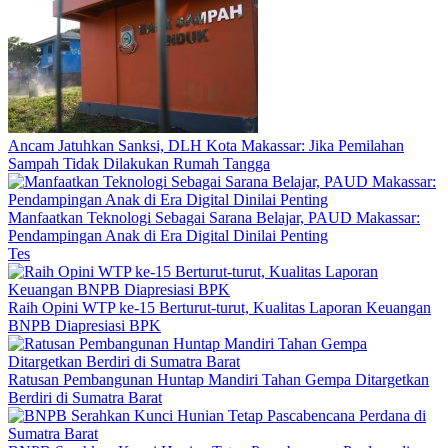
Ancam Jatuhkan Sanksi, DLH Kota Makassar: Jika Pemilahan
Sampah Tidak Dilakukan Rumah Tangga
Manfaatkan Teknologi Sebagai Sarana Belajar, PAUD Makassar:
Pendampingan Anak di Era Digital Dinilai Penting
Tes
Raih Opini WTP ke-15 Berturut-turut, Kualitas Laporan Keuangan
BNPB Diapresiasi BPK
Ratusan Pembangunan Huntap Mandiri Tahan Gempa Ditargetkan
Berdiri di Sumatra Barat