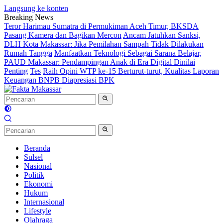
Langsung ke konten
Breaking News
Teror Harimau Sumatra di Permukiman Aceh Timur, BKSDA
Pasang Kamera dan Bagikan Mercon
Ancam Jatuhkan Sanksi,
DLH Kota Makassar: Jika Pemilahan Sampah Tidak Dilakukan
Rumah Tangga
Manfaatkan Teknologi Sebagai Sarana Belajar,
PAUD Makassar: Pendampingan Anak di Era Digital Dinilai
Penting
Tes
Raih Opini WTP ke-15 Berturut-turut, Kualitas Laporan
Keuangan BNPB Diapresiasi BPK
Beranda
Sulsel
Nasional
Politik
Ekonomi
Hukum
Internasional
Lifestyle
Olahraga