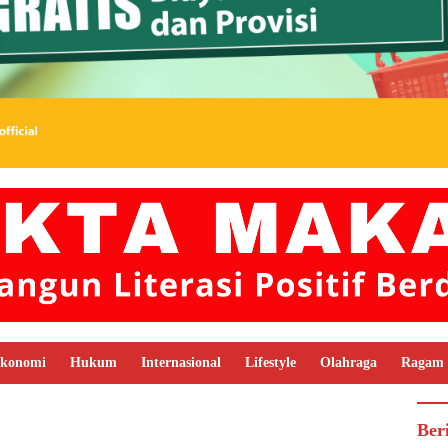
konomi
Hukum
Internasional
Lifestyle
Olahraga
Ragam
Ber