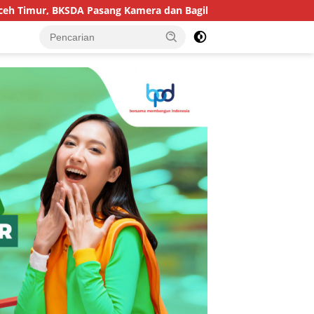
ur, BKSDA Pasang Kamera dan Bagikan Mercon
Ancam Ja