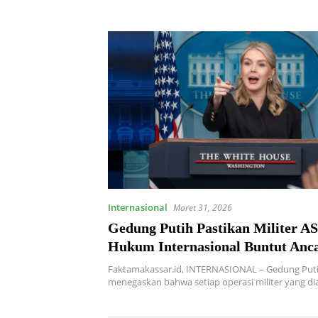
Internasional
Maret 31, 2026
Gedung Putih Pastikan Militer AS
Hukum Internasional Buntut An
Trump ke Iran
Faktamakassar.id, INTERNASIONAL – Gedung Puti
menegaskan bahwa setiap operasi militer yang di