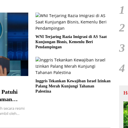
1
2
WNI Terjaring Razia Imigrasi di AS Saat
Kunjungan Bisnis, Kemenlu Beri
3
Pendampingan
4
Inggris Tekankan Kewajiban Israel Izinkan
Palang Merah Kunjungi Tahanan
 Patuhi
Palestina
H
caman
h secara resmi
ambil oleh…