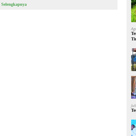
Selengkapnya
Ag
Te
Ti
Me
Jul
Te