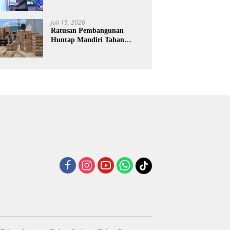
Laporan Keuangan BNPB
Diapresiasi BPK
Juli 15, 2026
Ratusan Pembangunan
Huntap Mandiri Tahan
Gempa Ditargetkan Berdiri
di Sumatra Barat