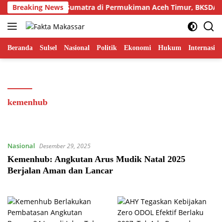
Langsung
Teror Harimau Sumatra di Permukiman Aceh Timur, BKSDA Pa
Breaking News
ke
konten
Beranda
Sulsel
Nasional
Politik
Ekonomi
Hukum
Internasion
kemenhub
Nasional
Desember 29, 2025
Kemenhub: Angkutan Arus Mudik Natal 2025
Berjalan Aman dan Lancar