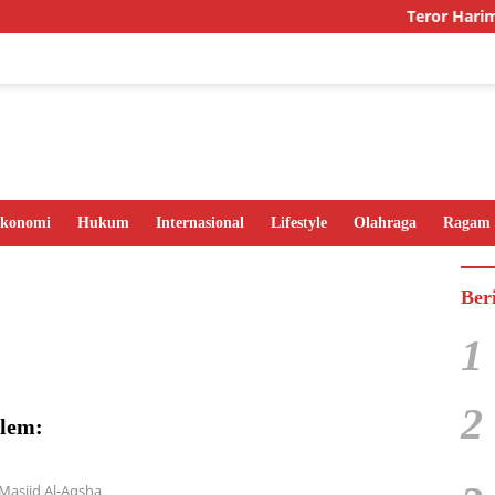
Teror Harimau 
konomi
Hukum
Internasional
Lifestyle
Olahraga
Ragam
Ber
1
2
lem:
asjid Al-Aqsha