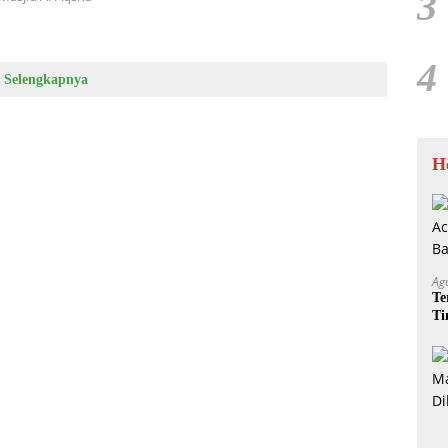
3
4
Selengkapnya
H
Ag
Te
Ti
Me