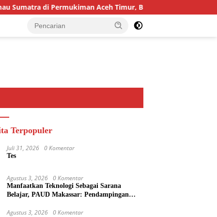
Sumatra di Permukiman Aceh Timur, BKSDA Pasang Kamera dan
ita Terpopuler
Juli 31, 2026
0 Komentar
Tes
Agustus 3, 2026
0 Komentar
Manfaatkan Teknologi Sebagai Sarana
Belajar, PAUD Makassar: Pendampingan
Anak di Era Digital Dinilai Penting
Agustus 3, 2026
0 Komentar