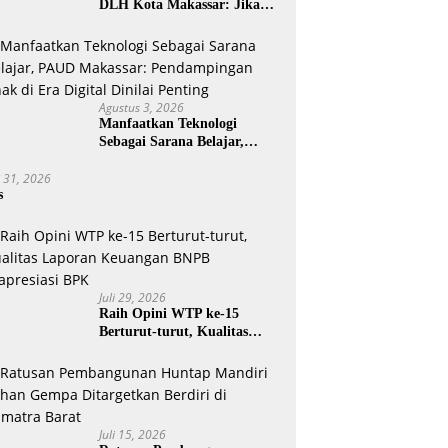
DLH Kota Makassar: Jika
Pemilahan Sampah Tidak
Dilakukan Rumah Tangga
Agustus 3, 2026
Manfaatkan Teknologi
Sebagai Sarana Belajar,
PAUD Makassar:
i 31, 2026
Pendampingan Anak di Era
s
Digital Dinilai Penting
Juli 29, 2026
Raih Opini WTP ke-15
Berturut-turut, Kualitas
Laporan Keuangan BNPB
Diapresiasi BPK
Juli 15, 2026