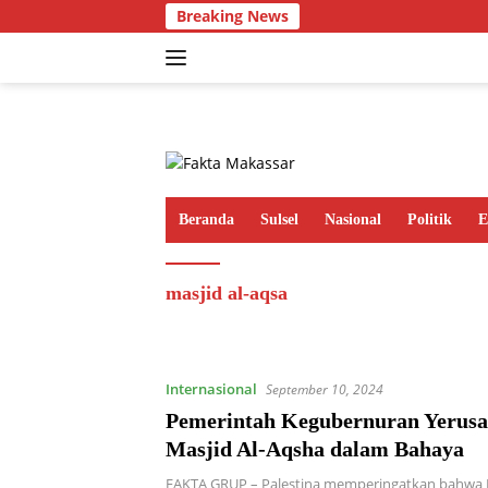
Langsung
Breaking News
ke
konten
Beranda
Sulsel
Nasional
Politik
E
masjid al-aqsa
Internasional
September 10, 2024
Pemerintah Kegubernuran Yerusa
Masjid Al-Aqsha dalam Bahaya
FAKTA GRUP – Palestina memperingatkan bahwa M