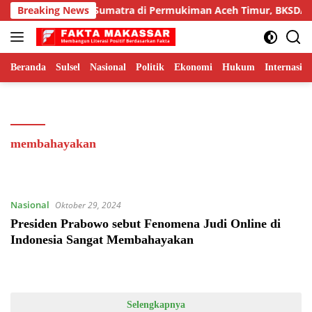
Langsung
Teror Harimau Sumatra di Permukiman Aceh Timur, BKSDA Pa
Breaking News
ke
konten
Beranda
Sulsel
Nasional
Politik
Ekonomi
Hukum
Internasion
membahayakan
Nasional
Oktober 29, 2024
Presiden Prabowo sebut Fenomena Judi Online di
Indonesia Sangat Membahayakan
Selengkapnya