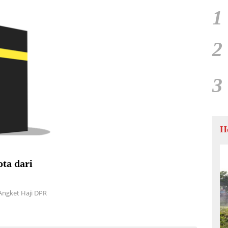
1
2
3
H
ta dari
Angket Haji DPR