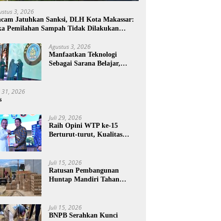
ustus 3, 2026
cam Jatuhkan Sanksi, DLH Kota Makassar:
ka Pemilahan Sampah Tidak Dilakukan
mah Tangga
Agustus 3, 2026
Manfaatkan Teknologi
Sebagai Sarana Belajar,
PAUD Makassar:
Pendampingan Anak di Era
Digital Dinilai Penting
i 31, 2026
s
Juli 29, 2026
Raih Opini WTP ke-15
Berturut-turut, Kualitas
Laporan Keuangan BNPB
Diapresiasi BPK
Juli 15, 2026
Ratusan Pembangunan
Huntap Mandiri Tahan
Gempa Ditargetkan Berdiri
di Sumatra Barat
Juli 15, 2026
BNPB Serahkan Kunci