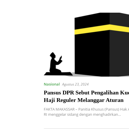
Nasional
Agustus 23, 2024
Pansus DPR Sebut Pengalihan Kuo
Haji Reguler Melanggar Aturan
FAKTA MAKASSAR – Panitia Khusus (Pansus) Hak 
RI menggelar sidang dengan menghadirkan…