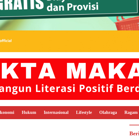
konomi
Hukum
Internasional
Lifestyle
Olahraga
Ragam
Ber