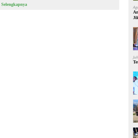
Selengkapnya
Ag
An
Ji
Ru
Jul
Te