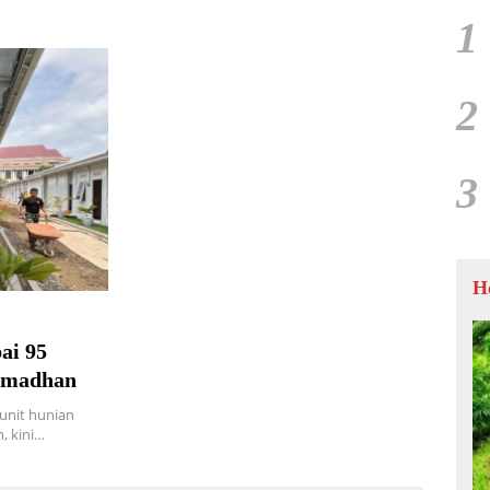
1
2
3
H
ai 95
Ramadhan
unit hunian
, kini…