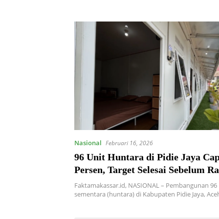
Nasional
Februari 16, 2026
96 Unit Huntara di Pidie Jaya Cap
Persen, Target Selesai Sebelum 
Faktamakassar.id, NASIONAL – Pembangunan 96 
sementara (huntara) di Kabupaten Pidie Jaya, Aceh