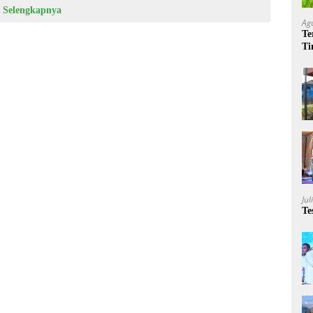
Selengkapnya
Ag
Te
Ti
Me
Jul
Te