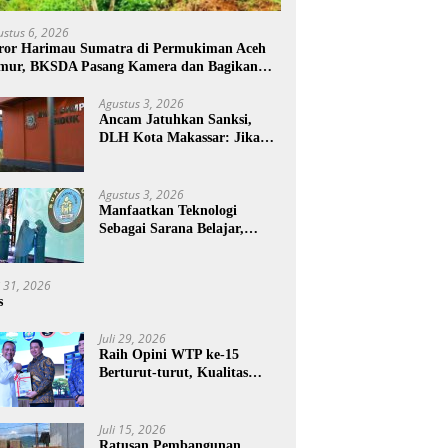
ustus 6, 2026
ror Harimau Sumatra di Permukiman Aceh
mur, BKSDA Pasang Kamera dan Bagikan
rcon
Agustus 3, 2026
Ancam Jatuhkan Sanksi,
DLH Kota Makassar: Jika
Pemilahan Sampah Tidak
Dilakukan Rumah Tangga
Agustus 3, 2026
Manfaatkan Teknologi
Sebagai Sarana Belajar,
PAUD Makassar:
Pendampingan Anak di Era
Digital Dinilai Penting
i 31, 2026
s
Juli 29, 2026
Raih Opini WTP ke-15
Berturut-turut, Kualitas
Laporan Keuangan BNPB
Diapresiasi BPK
Juli 15, 2026
Ratusan Pembangunan