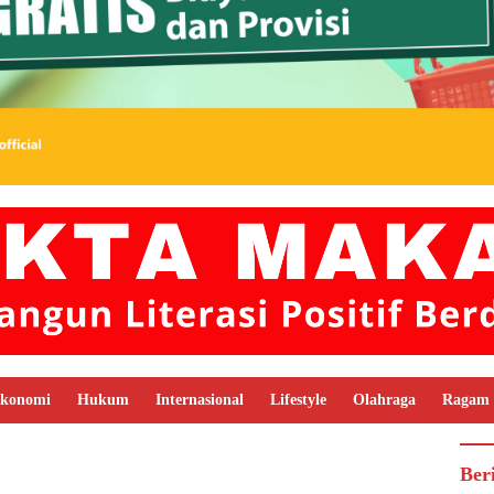
konomi
Hukum
Internasional
Lifestyle
Olahraga
Ragam
Ber