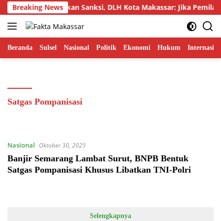
Langsung
Breaking News
Ancam Jatuhkan Sanksi, DLH Kota Makassar: Jika Pemilah
ke
konten
Beranda
Sulsel
Nasional
Politik
Ekonomi
Hukum
Internasion
Satgas Pompanisasi
Nasional
Oktober 30, 2025
Banjir Semarang Lambat Surut, BNPB Bentuk
Satgas Pompanisasi Khusus Libatkan TNI-Polri
Selengkapnya