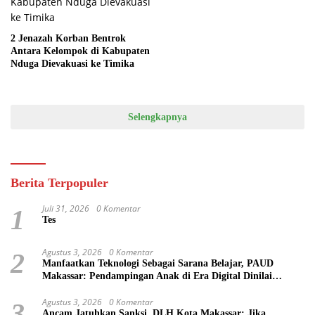
2 Jenazah Korban Bentrok
Antara Kelompok di Kabupaten
Nduga Dievakuasi ke Timika
Selengkapnya
Berita Terpopuler
Juli 31, 2026
0 Komentar
1
Tes
Agustus 3, 2026
0 Komentar
2
Manfaatkan Teknologi Sebagai Sarana Belajar, PAUD
Makassar: Pendampingan Anak di Era Digital Dinilai
Penting
Agustus 3, 2026
0 Komentar
3
Ancam Jatuhkan Sanksi, DLH Kota Makassar: Jika