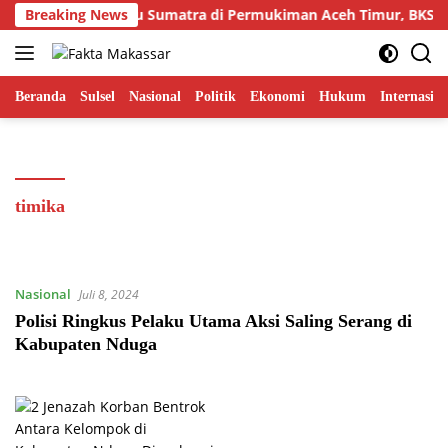
Langsung
Breaking News
Teror Harimau Sumatra di Permukiman Aceh Timur, BKSDA
ke
konten
Beranda
Sulsel
Nasional
Politik
Ekonomi
Hukum
Internasion
timika
Nasional
Juli 8, 2024
Polisi Ringkus Pelaku Utama Aksi Saling Serang di
Kabupaten Nduga