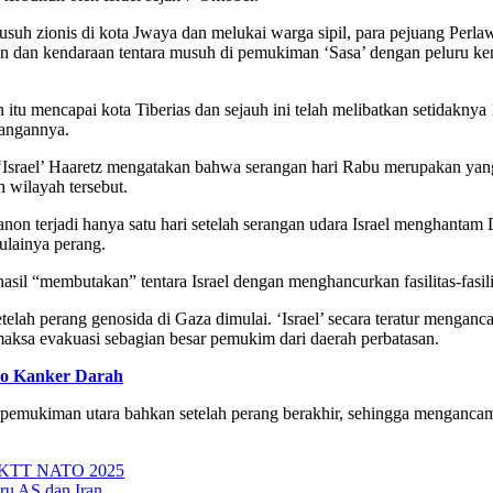
uh zionis di kota Jwaya dan melukai warga sipil, para pejuang Perlaw
n dan kendaraan tentara musuh di pemukiman ‘Sasa’ dengan peluru ke
tu mencapai kota Tiberias dan sejauh ini telah melibatkan setidaknya 1
rangannya.
Israel’ Haaretz mengatakan bahwa serangan hari Rabu merupakan yang 
h wilayah tersebut.
 terjadi hanya satu hari setelah serangan udara Israel menghantam D
ulainya perang.
sil “membutakan” tentara Israel dengan menghancurkan fasilitas-fasilita
 setelah perang genosida di Gaza dimulai. ‘Israel’ secara teratur meng
emaksa evakuasi sebagian besar pemukim dari daerah perbatasan.
ko Kanker Darah
emukiman utara bahkan setelah perang berakhir, sehingga mengancam u
da KTT NATO 2025
ru AS dan Iran