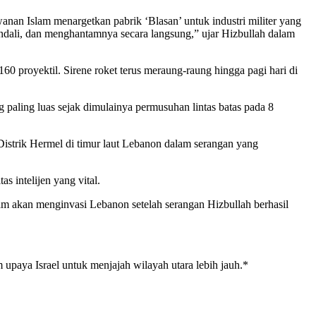
anan Islam menargetkan pabrik ‘Blasan’ untuk industri militer yang
ndali, dan menghantamnya secara langsung,” ujar Hizbullah dalam
60 proyektil. Sirene roket terus meraung-raung hingga pagi hari di
paling luas sejak dimulainya permusuhan lintas batas pada 8
istrik Hermel di timur laut Lebanon dalam serangan yang
s intelijen yang vital.
ancam akan menginvasi Lebanon setelah serangan Hizbullah berhasil
paya Israel untuk menjajah wilayah utara lebih jauh.*