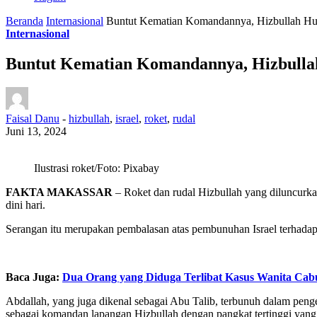
Beranda
Internasional
Buntut Kematian Komandannya, Hizbullah Huj
Internasional
Buntut Kematian Komandannya, Hizbullah
Faisal Danu
-
hizbullah
,
israel
,
roket
,
rudal
Juni 13, 2024
Ilustrasi roket/Foto: Pixabay
FAKTA MAKASSAR
– Roket dan rudal Hizbullah yang diluncurk
dini hari.
Serangan itu merupakan pembalasan atas pembunuhan Israel terhadap
Baca Juga:
Dua Orang yang Diduga Terlibat Kasus Wanita Cabu
Abdallah, yang juga dikenal sebagai Abu Talib, terbunuh dalam peng
sebagai komandan lapangan Hizbullah dengan pangkat tertinggi yang t