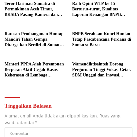
Teror Harimau Sumatra di
Raih Opini WTP ke-15
Permukiman Aceh Timur,
Berturut-turut, Kualitas
BKSDA Pasang Kamera dan
Laporan Keuangan BNPB
Bagikan Mercon
Diapresiasi BPK
Ratusan Pembangunan Huntap
BNPB Serahkan Kunci Hunian
Mandiri Tahan Gempa
Tetap Pascabencana Perdana di
Ditargetkan Berdiri di Sumatra
Sumatra Barat
Barat
Menteri PPPA Ajak Perempuan
Wamendiktisaintek Dorong
Berperan Aktif Cegah Kasus
Perguruan Tinggi Vokasi Cetak
Kekerasan di Lembaga
SDM Unggul dan Inovasi
Pendidikan
Teknologi Nasional
Tinggalkan Balasan
Alamat email Anda tidak akan dipublikasikan.
Ruas yang
wajib ditandai
*