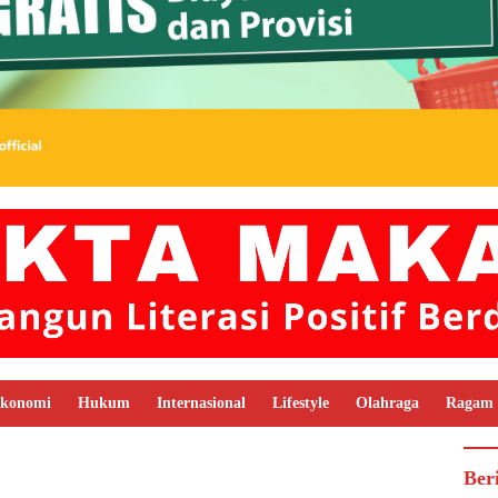
konomi
Hukum
Internasional
Lifestyle
Olahraga
Ragam
Ber