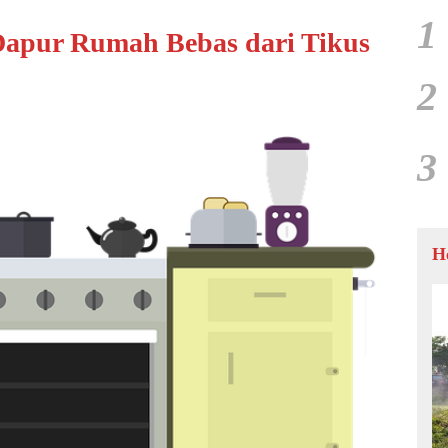
1
 Dapur Rumah Bebas dari Tikus
2
3
H