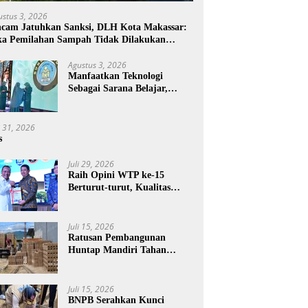
ustus 3, 2026
cam Jatuhkan Sanksi, DLH Kota Makassar:
ka Pemilahan Sampah Tidak Dilakukan
mah Tangga
Agustus 3, 2026
Manfaatkan Teknologi
Sebagai Sarana Belajar,
PAUD Makassar:
Pendampingan Anak di Era
Digital Dinilai Penting
i 31, 2026
s
Juli 29, 2026
Raih Opini WTP ke-15
Berturut-turut, Kualitas
Laporan Keuangan BNPB
Diapresiasi BPK
Juli 15, 2026
Ratusan Pembangunan
Huntap Mandiri Tahan
Gempa Ditargetkan Berdiri
di Sumatra Barat
Juli 15, 2026
BNPB Serahkan Kunci