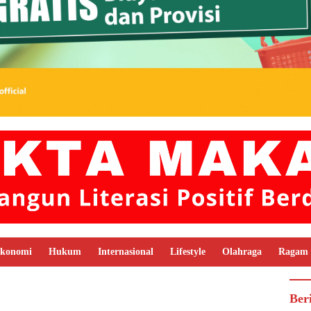
konomi
Hukum
Internasional
Lifestyle
Olahraga
Ragam
Ber