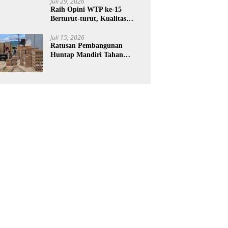
Juli 29, 2026
Raih Opini WTP ke-15
Berturut-turut, Kualitas
Laporan Keuangan BNPB
Diapresiasi BPK
Juli 15, 2026
Ratusan Pembangunan
Huntap Mandiri Tahan
Gempa Ditargetkan Berdiri
di Sumatra Barat