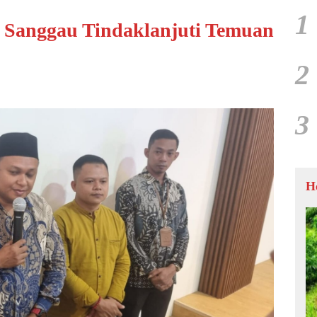
1
 Sanggau Tindaklanjuti Temuan
2
3
H