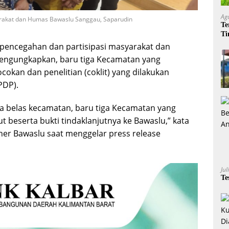
Ag
yarakat dan Humas Bawaslu Sanggau, Saparudin
Te
Ti
Me
i pencegahan dan partisipasi masyarakat dan
engungkapkan, baru tiga Kecamatan yang
okan dan penelitian (coklit) yang dilakukan
PDP).
ima belas kecamatan, baru tiga Kecamatan yang
 beserta bukti tindaklanjutnya ke Bawaslu,” kata
ner Bawaslu saat menggelar press release
Jul
Te