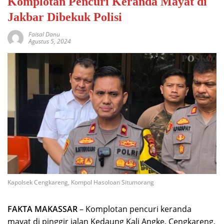
Komplotan Pencuri Keranda Mayat di
Jakbar Dibekuk Polisi
Faisal Danu
Agustus 5, 2024
Kapolsek Cengkareng, Kompol Hasoloan Situmorang
FAKTA MAKASSAR
– Komplotan pencuri keranda
mayat di pinggir jalan Kedaung Kali Angke, Cengkareng,