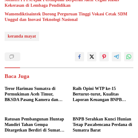
Kekerasan di Lembaga Pendidikan
Wamendiktisaintek Dorong Perguruan Tinggi Vokasi Cetak SDM
Unggul dan Inovasi Teknologi Nasional
keranda mayat
Baca Juga
Teror Harimau Sumatra di
Raih Opini WTP ke-15
Permukiman Aceh Timur,
Berturut-turut, Kualitas
BKSDA Pasang Kamera dan
Laporan Keuangan BNPB
Bagikan Mercon
Diapresiasi BPK
Ratusan Pembangunan Huntap
BNPB Serahkan Kunci Hunian
Mandiri Tahan Gempa
Tetap Pascabencana Perdana di
Ditargetkan Berdiri di Sumatra
Sumatra Barat
Barat