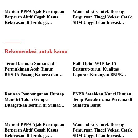
Menteri PPPA Ajak Perempuan
Wamendiktisaintek Dorong
Berperan Aktif Cegah Kasus
Perguruan Tinggi Vokasi Cetak
Kekerasan di Lembaga
SDM Unggul dan Inovasi
Pendidikan
Teknologi Nasional
Rekomendasi untuk kamu
Teror Harimau Sumatra di
Raih Opini WTP ke-15
Permukiman Aceh Timur,
Berturut-turut, Kualitas
BKSDA Pasang Kamera dan
Laporan Keuangan BNPB
Bagikan Mercon
Diapresiasi BPK
Ratusan Pembangunan Huntap
BNPB Serahkan Kunci Hunian
Mandiri Tahan Gempa
Tetap Pascabencana Perdana di
Ditargetkan Berdiri di Sumatra
Sumatra Barat
Barat
Menteri PPPA Ajak Perempuan
Wamendiktisaintek Dorong
Berperan Aktif Cegah Kasus
Perguruan Tinggi Vokasi Cetak
Kekerasan di Lembaga
SDM Unggul dan Inovasi