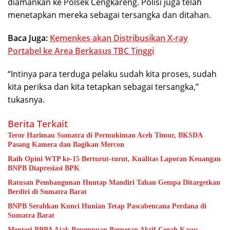
diamankan ke Polsek Cengkareng. Polisi juga telah
menetapkan mereka sebagai tersangka dan ditahan.
Baca Juga:
Kemenkes akan Distribusikan X-ray
Portabel ke Area Berkasus TBC Tinggi
“Intinya para terduga pelaku sudah kita proses, sudah
kita periksa dan kita tetapkan sebagai tersangka,”
tukasnya.
Berita Terkait
Teror Harimau Sumatra di Permukiman Aceh Timur, BKSDA
Pasang Kamera dan Bagikan Mercon
Raih Opini WTP ke-15 Berturut-turut, Kualitas Laporan Keuangan
BNPB Diapresiasi BPK
Ratusan Pembangunan Huntap Mandiri Tahan Gempa Ditargetkan
Berdiri di Sumatra Barat
BNPB Serahkan Kunci Hunian Tetap Pascabencana Perdana di
Sumatra Barat
Menteri PPPA Ajak Perempuan Berperan Aktif Cegah Kasus