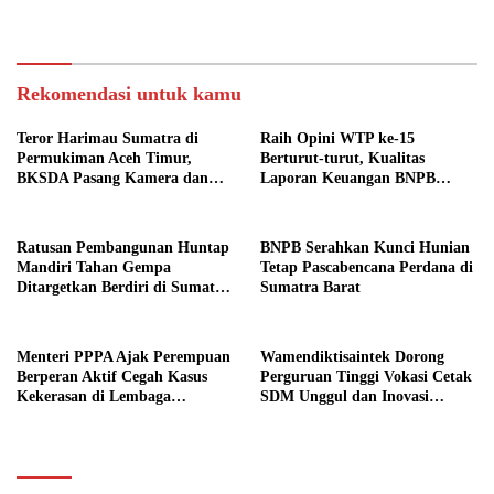
Pendidikan
Teknologi Nasional
Rekomendasi untuk kamu
Teror Harimau Sumatra di
Raih Opini WTP ke-15
Permukiman Aceh Timur,
Berturut-turut, Kualitas
BKSDA Pasang Kamera dan
Laporan Keuangan BNPB
Bagikan Mercon
Diapresiasi BPK
Ratusan Pembangunan Huntap
BNPB Serahkan Kunci Hunian
Mandiri Tahan Gempa
Tetap Pascabencana Perdana di
Ditargetkan Berdiri di Sumatra
Sumatra Barat
Barat
Menteri PPPA Ajak Perempuan
Wamendiktisaintek Dorong
Berperan Aktif Cegah Kasus
Perguruan Tinggi Vokasi Cetak
Kekerasan di Lembaga
SDM Unggul dan Inovasi
Pendidikan
Teknologi Nasional