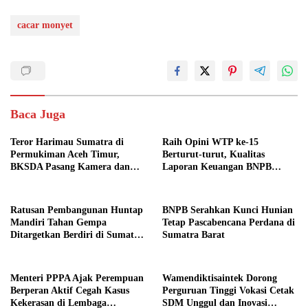
cacar monyet
Baca Juga
Teror Harimau Sumatra di
Raih Opini WTP ke-15
Permukiman Aceh Timur,
Berturut-turut, Kualitas
BKSDA Pasang Kamera dan
Laporan Keuangan BNPB
Bagikan Mercon
Diapresiasi BPK
Ratusan Pembangunan Huntap
BNPB Serahkan Kunci Hunian
Mandiri Tahan Gempa
Tetap Pascabencana Perdana di
Ditargetkan Berdiri di Sumatra
Sumatra Barat
Barat
Menteri PPPA Ajak Perempuan
Wamendiktisaintek Dorong
Berperan Aktif Cegah Kasus
Perguruan Tinggi Vokasi Cetak
Kekerasan di Lembaga
SDM Unggul dan Inovasi