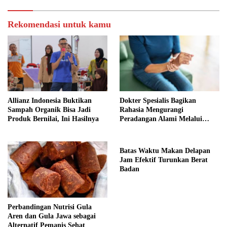
Rekomendasi untuk kamu
Allianz Indonesia Buktikan
Dokter Spesialis Bagikan
Sampah Organik Bisa Jadi
Rahasia Mengurangi
Produk Bernilai, Ini Hasilnya
Peradangan Alami Melalui
Gaya Hidup
Batas Waktu Makan Delapan
Jam Efektif Turunkan Berat
Badan
Perbandingan Nutrisi Gula
Aren dan Gula Jawa sebagai
Alternatif Pemanis Sehat