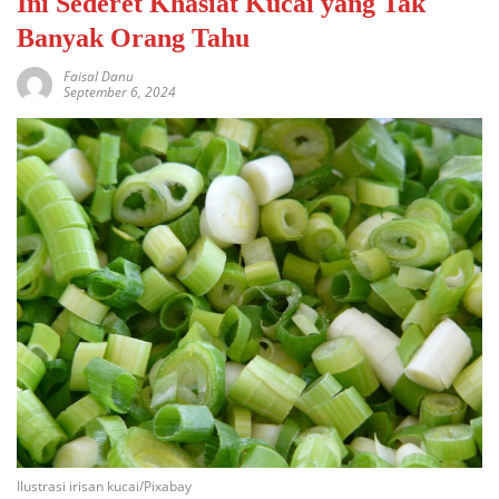
Ini Sederet Khasiat Kucai yang Tak
Banyak Orang Tahu
Faisal Danu
September 6, 2024
Ilustrasi irisan kucai/Pixabay