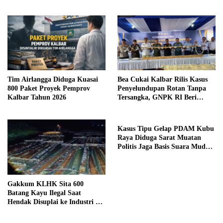
Syarat
Tim Airlangga Diduga Kuasai
Bea Cukai Kalbar Rilis Kasus
800 Paket Proyek Pemprov
Penyelundupan Rotan Tanpa
Kalbar Tahun 2026
Tersangka, GNPK RI Beri
Kritik Keras
Kasus Tipu Gelap PDAM Kubu
Raya Diduga Sarat Muatan
Politis Jaga Basis Suara Muda
Mahendrawan
Gakkum KLHK Sita 600
Batang Kayu Ilegal Saat
Hendak Disuplai ke Industri di
Ketapang