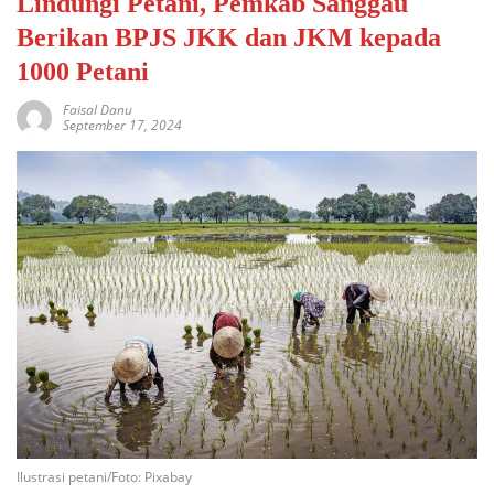
Lindungi Petani, Pemkab Sanggau
Berikan BPJS JKK dan JKM kepada
1000 Petani
Faisal Danu
September 17, 2024
Ilustrasi petani/Foto: Pixabay