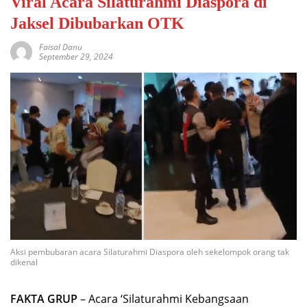
Viral Acara Silaturahmi Diaspora di
Jaksel Dibubarkan OTK
Faisal Danu
September 29, 2024
Aksi pembubaran acara Silaturahmi Diaspora oleh sekelompok orang tak
dikenal
FAKTA GRUP
– Acara ‘Silaturahmi Kebangsaan