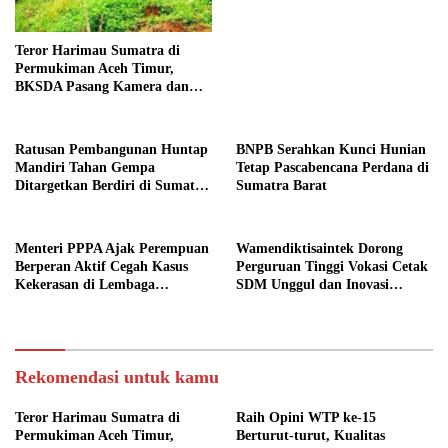
Teror Harimau Sumatra di
Permukiman Aceh Timur,
BKSDA Pasang Kamera dan
Bagikan Mercon
Ratusan Pembangunan Huntap
BNPB Serahkan Kunci Hunian
Mandiri Tahan Gempa
Tetap Pascabencana Perdana di
Ditargetkan Berdiri di Sumatra
Sumatra Barat
Barat
Menteri PPPA Ajak Perempuan
Wamendiktisaintek Dorong
Berperan Aktif Cegah Kasus
Perguruan Tinggi Vokasi Cetak
Kekerasan di Lembaga
SDM Unggul dan Inovasi
Pendidikan
Teknologi Nasional
Rekomendasi untuk kamu
Teror Harimau Sumatra di
Raih Opini WTP ke-15
Permukiman Aceh Timur,
Berturut-turut, Kualitas