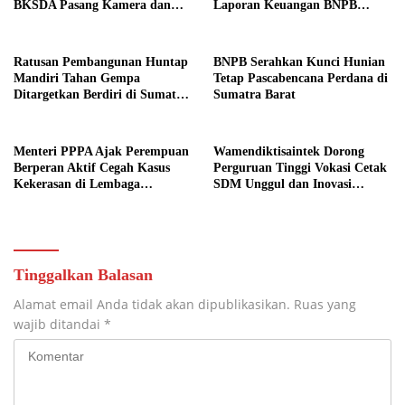
BKSDA Pasang Kamera dan
Laporan Keuangan BNPB
Bagikan Mercon
Diapresiasi BPK
Ratusan Pembangunan Huntap
BNPB Serahkan Kunci Hunian
Mandiri Tahan Gempa
Tetap Pascabencana Perdana di
Ditargetkan Berdiri di Sumatra
Sumatra Barat
Barat
Menteri PPPA Ajak Perempuan
Wamendiktisaintek Dorong
Berperan Aktif Cegah Kasus
Perguruan Tinggi Vokasi Cetak
Kekerasan di Lembaga
SDM Unggul dan Inovasi
Pendidikan
Teknologi Nasional
Tinggalkan Balasan
Alamat email Anda tidak akan dipublikasikan.
Ruas yang
wajib ditandai
*