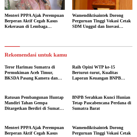
Menteri PPPA Ajak Perempuan
Wamendiktisaintek Dorong
Berperan Aktif Cegah Kasus
Perguruan Tinggi Vokasi Cetak
Kekerasan di Lembaga
SDM Unggul dan Inovasi
Pendidikan
Teknologi Nasional
Rekomendasi untuk kamu
Teror Harimau Sumatra di
Raih Opini WTP ke-15
Permukiman Aceh Timur,
Berturut-turut, Kualitas
BKSDA Pasang Kamera dan
Laporan Keuangan BNPB
Bagikan Mercon
Diapresiasi BPK
Ratusan Pembangunan Huntap
BNPB Serahkan Kunci Hunian
Mandiri Tahan Gempa
Tetap Pascabencana Perdana di
Ditargetkan Berdiri di Sumatra
Sumatra Barat
Barat
Menteri PPPA Ajak Perempuan
Wamendiktisaintek Dorong
Berperan Aktif Cegah Kasus
Perguruan Tinggi Vokasi Cetak