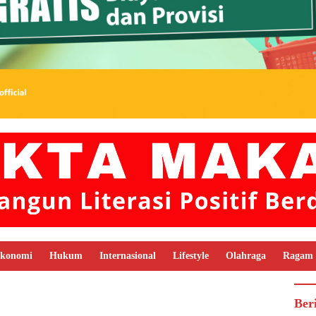
konomi
Hukum
Internasional
Lifestyle
Olahraga
Ragam
Ber