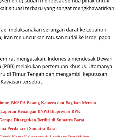
 (Kemenlu) sudah mendesak semua pihak untuk
rkait situasi terbaru yang sangat mengkhawatirkan
srael melaksanakan serangan darat ke Lebanon
, Iran meluncurkan ratusan rudal ke Israel pada
 Soemirat mengatakan, Indonesia mendesak Dewan
a (PBB) melakukan pertemuan khusus. Utamanya
u di Timur Tengah dan mengambil keputusan
 Kawasan tersebut.
Timur, BKSDA Pasang Kamera dan Bagikan Mercon
as Laporan Keuangan BNPB Diapresiasi BPK
empa Ditargetkan Berdiri di Sumatra Barat
ana Perdana di Sumatra Barat