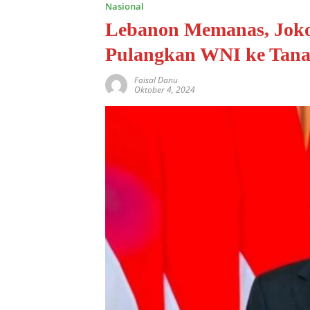
Nasional
Lebanon Memanas, Joko
Pulangkan WNI ke Tana
Faisal Danu
Oktober 4, 2024