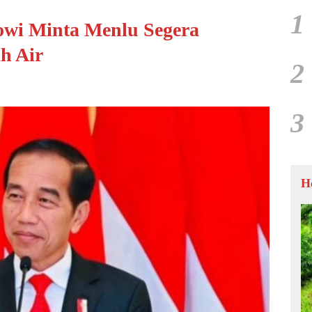
1
wi Minta Menlu Segera
h Air
2
3
H