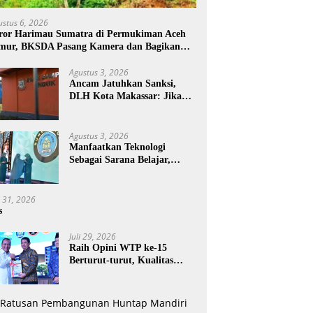
ustus 6, 2026
ror Harimau Sumatra di Permukiman Aceh
mur, BKSDA Pasang Kamera dan Bagikan
rcon
Agustus 3, 2026
Ancam Jatuhkan Sanksi,
DLH Kota Makassar: Jika
Pemilahan Sampah Tidak
Dilakukan Rumah Tangga
Agustus 3, 2026
Manfaatkan Teknologi
Sebagai Sarana Belajar,
PAUD Makassar:
Pendampingan Anak di Era
Digital Dinilai Penting
i 31, 2026
s
Juli 29, 2026
Raih Opini WTP ke-15
Berturut-turut, Kualitas
Laporan Keuangan BNPB
Diapresiasi BPK