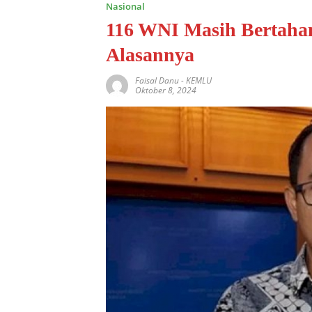
Nasional
116 WNI Masih Bertaha
Alasannya
Faisal Danu
-
KEMLU
Oktober 8, 2024