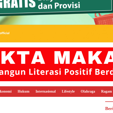
konomi
Hukum
Internasional
Lifestyle
Olahraga
Ragam
Ber