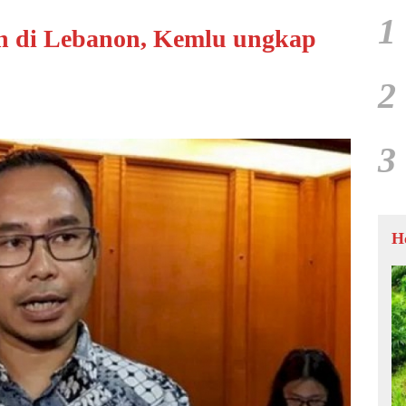
1
n di Lebanon, Kemlu ungkap
2
3
H