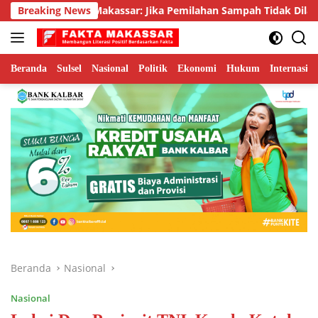
Langsung
H Kota Makassar: Jika Pemilahan Sampah Tidak Dilakukan Ruma
Breaking News
ke
konten
Beranda
Sulsel
Nasional
Politik
Ekonomi
Hukum
Internasion
Beranda
Nasional
Nasional