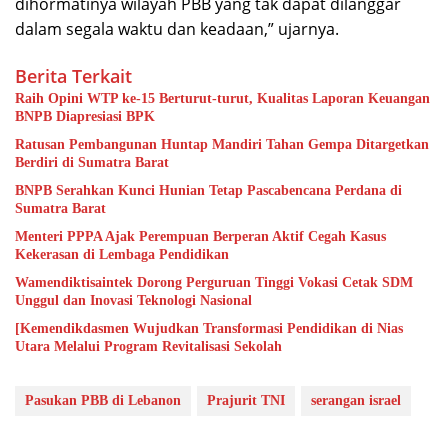
dihormatinya wilayah PBB yang tak dapat dilanggar
dalam segala waktu dan keadaan,” ujarnya.
Berita Terkait
Raih Opini WTP ke-15 Berturut-turut, Kualitas Laporan Keuangan
BNPB Diapresiasi BPK
Ratusan Pembangunan Huntap Mandiri Tahan Gempa Ditargetkan
Berdiri di Sumatra Barat
BNPB Serahkan Kunci Hunian Tetap Pascabencana Perdana di
Sumatra Barat
Menteri PPPA Ajak Perempuan Berperan Aktif Cegah Kasus
Kekerasan di Lembaga Pendidikan
Wamendiktisaintek Dorong Perguruan Tinggi Vokasi Cetak SDM
Unggul dan Inovasi Teknologi Nasional
[Kemendikdasmen Wujudkan Transformasi Pendidikan di Nias
Utara Melalui Program Revitalisasi Sekolah
Pasukan PBB di Lebanon
Prajurit TNI
serangan israel