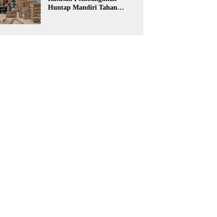
Huntap Mandiri Tahan
Gempa Ditargetkan Berdiri
di Sumatra Barat