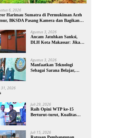
ustus 6, 2026
ror Harimau Sumatra di Permukiman Aceh
mur, BKSDA Pasang Kamera dan Bagikan
rcon
Agustus 3, 2026
Ancam Jatuhkan Sanksi,
DLH Kota Makassar: Jika
Pemilahan Sampah Tidak
Dilakukan Rumah Tangga
Agustus 3, 2026
Manfaatkan Teknologi
Sebagai Sarana Belajar,
PAUD Makassar:
Pendampingan Anak di Era
Digital Dinilai Penting
i 31, 2026
s
Juli 29, 2026
Raih Opini WTP ke-15
Berturut-turut, Kualitas
Laporan Keuangan BNPB
Diapresiasi BPK
Juli 15, 2026
Ratusan Pembangunan