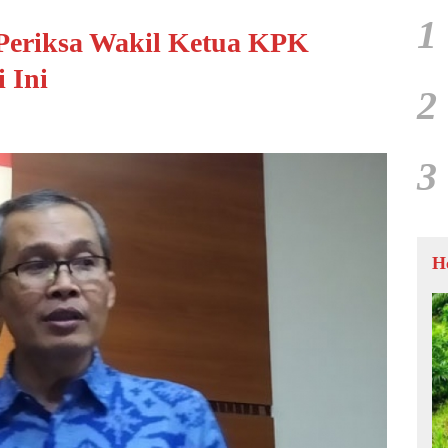
1
 Periksa Wakil Ketua KPK
 Ini
2
3
H