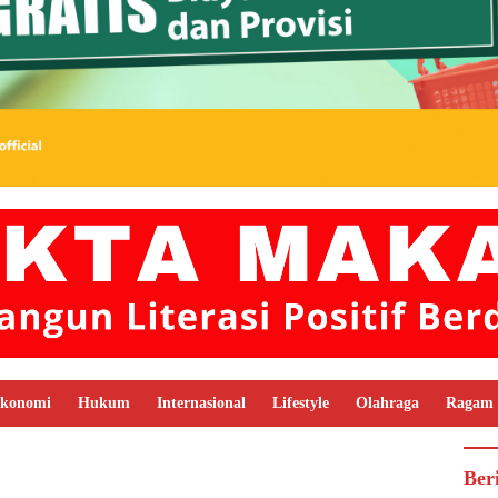
konomi
Hukum
Internasional
Lifestyle
Olahraga
Ragam
Ber