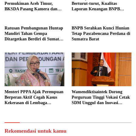
Permukiman Aceh Timur,
Berturut-turut, Kualitas
BKSDA Pasang Kamera dan
Laporan Keuangan BNPB
Bagikan Mercon
Diapresiasi BPK
Ratusan Pembangunan Huntap
BNPB Serahkan Kunci Hunian
Mandiri Tahan Gempa
Tetap Pascabencana Perdana di
Ditargetkan Berdiri di Sumatra
Sumatra Barat
Barat
Menteri PPPA Ajak Perempuan
Wamendiktisaintek Dorong
Berperan Aktif Cegah Kasus
Perguruan Tinggi Vokasi Cetak
Kekerasan di Lembaga
SDM Unggul dan Inovasi
Pendidikan
Teknologi Nasional
Rekomendasi untuk kamu