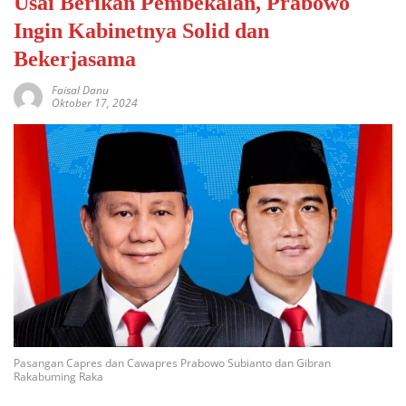
Usai Berikan Pembekalan, Prabowo
Ingin Kabinetnya Solid dan
Bekerjasama
Faisal Danu
Oktober 17, 2024
Pasangan Capres dan Cawapres Prabowo Subianto dan Gibran
Rakabuming Raka