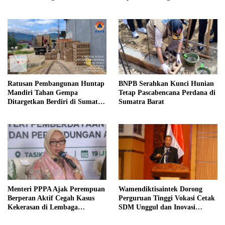
Bagikan Mercon
Diapresiasi BPK
Ratusan Pembangunan Huntap
BNPB Serahkan Kunci Hunian
Mandiri Tahan Gempa
Tetap Pascabencana Perdana di
Ditargetkan Berdiri di Sumatra
Sumatra Barat
Barat
Menteri PPPA Ajak Perempuan
Wamendiktisaintek Dorong
Berperan Aktif Cegah Kasus
Perguruan Tinggi Vokasi Cetak
Kekerasan di Lembaga
SDM Unggul dan Inovasi
Pendidikan
Teknologi Nasional