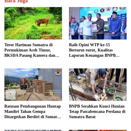
Baca Juga
Teror Harimau Sumatra di
Raih Opini WTP ke-15
Permukiman Aceh Timur,
Berturut-turut, Kualitas
BKSDA Pasang Kamera dan
Laporan Keuangan BNPB
Bagikan Mercon
Diapresiasi BPK
Ratusan Pembangunan Huntap
BNPB Serahkan Kunci Hunian
Mandiri Tahan Gempa
Tetap Pascabencana Perdana di
Ditargetkan Berdiri di Sumatra
Sumatra Barat
Barat