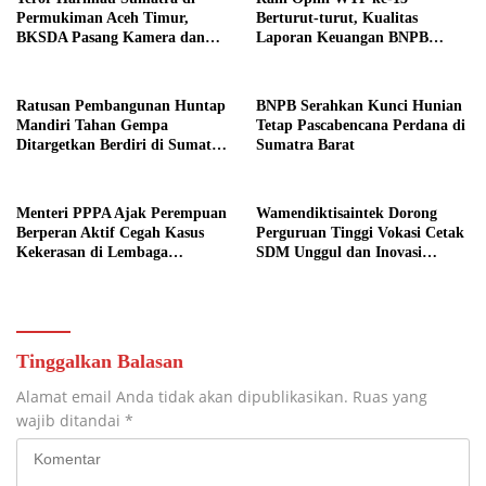
Permukiman Aceh Timur,
Berturut-turut, Kualitas
BKSDA Pasang Kamera dan
Laporan Keuangan BNPB
Bagikan Mercon
Diapresiasi BPK
Ratusan Pembangunan Huntap
BNPB Serahkan Kunci Hunian
Mandiri Tahan Gempa
Tetap Pascabencana Perdana di
Ditargetkan Berdiri di Sumatra
Sumatra Barat
Barat
Menteri PPPA Ajak Perempuan
Wamendiktisaintek Dorong
Berperan Aktif Cegah Kasus
Perguruan Tinggi Vokasi Cetak
Kekerasan di Lembaga
SDM Unggul dan Inovasi
Pendidikan
Teknologi Nasional
Tinggalkan Balasan
Alamat email Anda tidak akan dipublikasikan.
Ruas yang
wajib ditandai
*