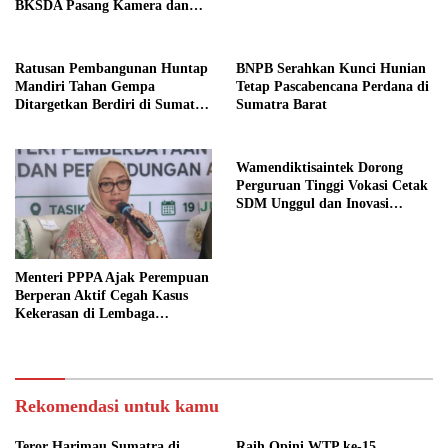
BKSDA Pasang Kamera dan
Bagikan Mercon
Ratusan Pembangunan Huntap
BNPB Serahkan Kunci Hunian
Mandiri Tahan Gempa
Tetap Pascabencana Perdana di
Ditargetkan Berdiri di Sumatra
Sumatra Barat
Barat
Wamendiktisaintek Dorong
Perguruan Tinggi Vokasi Cetak
SDM Unggul dan Inovasi
Teknologi Nasional
Menteri PPPA Ajak Perempuan
Berperan Aktif Cegah Kasus
Kekerasan di Lembaga
Pendidikan
Rekomendasi untuk kamu
Teror Harimau Sumatra di
Raih Opini WTP ke-15