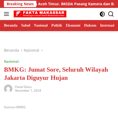
Langsung
 di Permukiman Aceh Timur, BKSDA Pasang Kamera dan Bagika
Breaking News
ke
konten
Beranda
Sulsel
Nasional
Politik
Ekonomi
Hukum
Internasion
Beranda
Nasional
Nasional
BMKG: Jumat Sore, Seluruh Wilayah
Jakarta Diguyur Hujan
Faisal Danu
November 1, 2024
Ilustrasi BMKG