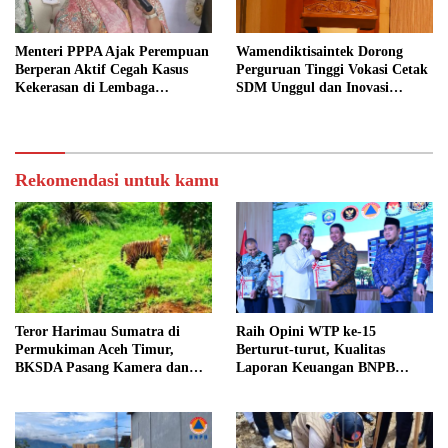
Menteri PPPA Ajak Perempuan
Wamendiktisaintek Dorong
Berperan Aktif Cegah Kasus
Perguruan Tinggi Vokasi Cetak
Kekerasan di Lembaga
SDM Unggul dan Inovasi
Pendidikan
Teknologi Nasional
Rekomendasi untuk kamu
Teror Harimau Sumatra di
Raih Opini WTP ke-15
Permukiman Aceh Timur,
Berturut-turut, Kualitas
BKSDA Pasang Kamera dan
Laporan Keuangan BNPB
Bagikan Mercon
Diapresiasi BPK