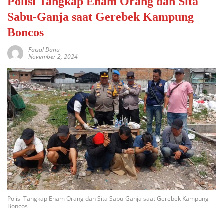
Polisi Tangkap Enam Orang dan Sita
Sabu-Ganja saat Gerebek Kampung
Boncos
Faisal Danu
November 2, 2024
Polisi Tangkap Enam Orang dan Sita Sabu-Ganja saat Gerebek Kampung
Boncos