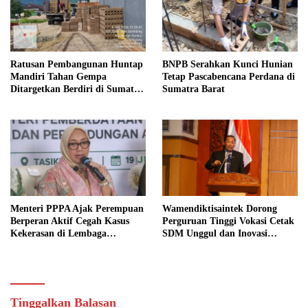
Ratusan Pembangunan Huntap
BNPB Serahkan Kunci Hunian
Mandiri Tahan Gempa
Tetap Pascabencana Perdana di
Ditargetkan Berdiri di Sumatra
Sumatra Barat
Barat
Menteri PPPA Ajak Perempuan
Wamendiktisaintek Dorong
Berperan Aktif Cegah Kasus
Perguruan Tinggi Vokasi Cetak
Kekerasan di Lembaga
SDM Unggul dan Inovasi
Pendidikan
Teknologi Nasional
Tinggalkan Balasan