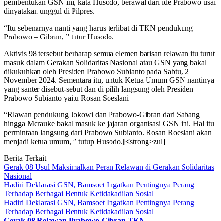
pembentukan GSN ini, kata Husodo, berawal dari ide Prabowo usai
dinyatakan unggul di Pilpres.
“Itu sebenarnya nanti yang harus terlibat di TKN pendukung
Prabowo – Gibran, ” tutur Husodo.
Aktivis 98 tersebut berharap semua elemen barisan relawan itu turut
masuk dalam Gerakan Solidaritas Nasional atau GSN yang bakal
dikukuhkan oleh Presiden Prabowo Subianto pada Sabtu, 2
November 2024. Sementara itu, untuk Ketua Umum GSN nantinya
yang santer disebut-sebut dan di pilih langsung oleh Presiden
Prabowo Subianto yaitu Rosan Soeslani
“Rlawan pendukung Jokowi dan Prabowo-Gibran dari Sabang
hingga Merauke bakal masuk ke jajaran organisasi GSN ini. Hal itu
permintaan langsung dari Prabowo Subianto. Rosan Roeslani akan
menjadi ketua umum, ” tutup Husodo.
[<
strong>zul]
Berita Terkait
Gerak 08 Usul Maksimalkan Peran Relawan di Gerakan Solidaritas
Nasional
Hadiri Deklarasi GSN, Bamsoet Ingatkan Pentingnya Perang
Terhadap Berbagai Bentuk Ketidakadilan Sosial
Hadiri Deklarasi GSN, Bamsoet Ingatkan Pentingnya Perang
Terhadap Berbagai Bentuk Ketidakadilan Sosial
Gerak 08
Relawan Prabowo-Gibran
TKN