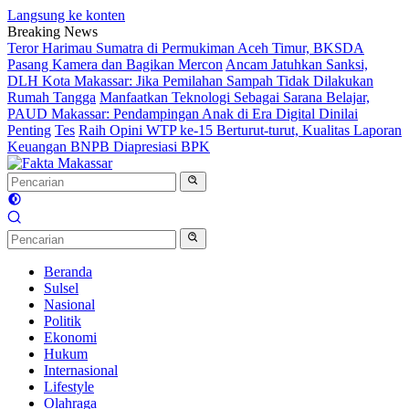
Langsung ke konten
Breaking News
Teror Harimau Sumatra di Permukiman Aceh Timur, BKSDA
Pasang Kamera dan Bagikan Mercon
Ancam Jatuhkan Sanksi,
DLH Kota Makassar: Jika Pemilahan Sampah Tidak Dilakukan
Rumah Tangga
Manfaatkan Teknologi Sebagai Sarana Belajar,
PAUD Makassar: Pendampingan Anak di Era Digital Dinilai
Penting
Tes
Raih Opini WTP ke-15 Berturut-turut, Kualitas Laporan
Keuangan BNPB Diapresiasi BPK
Beranda
Sulsel
Nasional
Politik
Ekonomi
Hukum
Internasional
Lifestyle
Olahraga