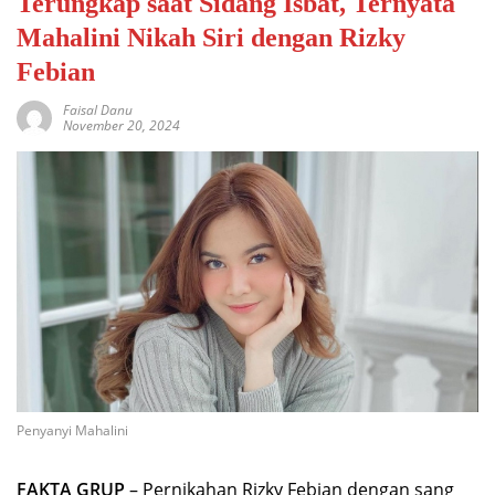
Terungkap saat Sidang Isbat, Ternyata
Mahalini Nikah Siri dengan Rizky
Febian
Faisal Danu
November 20, 2024
Penyanyi Mahalini
FAKTA GRUP
– Pernikahan Rizky Febian dengan sang