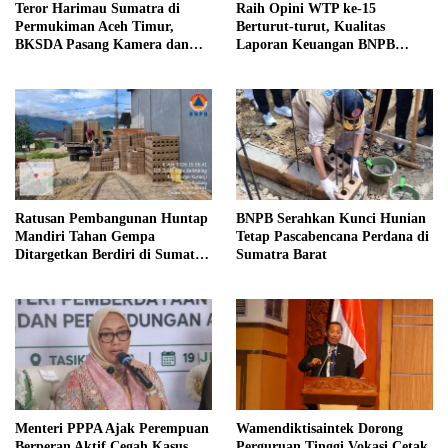
Teror Harimau Sumatra di
Raih Opini WTP ke-15
Permukiman Aceh Timur,
Berturut-turut, Kualitas
BKSDA Pasang Kamera dan
Laporan Keuangan BNPB
Bagikan Mercon
Diapresiasi BPK
Ratusan Pembangunan Huntap
BNPB Serahkan Kunci Hunian
Mandiri Tahan Gempa
Tetap Pascabencana Perdana di
Ditargetkan Berdiri di Sumatra
Sumatra Barat
Barat
Menteri PPPA Ajak Perempuan
Wamendiktisaintek Dorong
Berperan Aktif Cegah Kasus
Perguruan Tinggi Vokasi Cetak