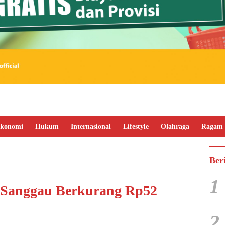
konomi
Hukum
Internasional
Lifestyle
Olahraga
Ragam
Ber
1
r Sanggau Berkurang Rp52
2