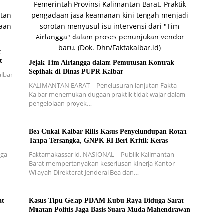
r
t
Jejak Tim Airlangga dalam Pemutusan Kontrak
Sepihak di Dinas PUPR Kalbar
albar
KALIMANTAN BARAT – Penelusuran lanjutan Fakta
Kalbar menemukan dugaan praktik tidak wajar dalam
pengelolaan proyek…
Bea Cukai Kalbar Rilis Kasus Penyelundupan Rotan
Tanpa Tersangka, GNPK RI Beri Kritik Keras
uga
Faktamakassar.id, NASIONAL – Publik Kalimantan
Barat mempertanyakan keseriusan kinerja Kantor
Wilayah Direktorat Jenderal Bea dan…
at
Kasus Tipu Gelap PDAM Kubu Raya Diduga Sarat
Muatan Politis Jaga Basis Suara Muda Mahendrawan