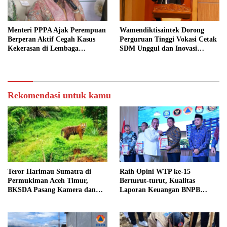
Menteri PPPA Ajak Perempuan
Wamendiktisaintek Dorong
Berperan Aktif Cegah Kasus
Perguruan Tinggi Vokasi Cetak
Kekerasan di Lembaga
SDM Unggul dan Inovasi
Pendidikan
Teknologi Nasional
Rekomendasi untuk kamu
Teror Harimau Sumatra di
Raih Opini WTP ke-15
Permukiman Aceh Timur,
Berturut-turut, Kualitas
BKSDA Pasang Kamera dan
Laporan Keuangan BNPB
Bagikan Mercon
Diapresiasi BPK