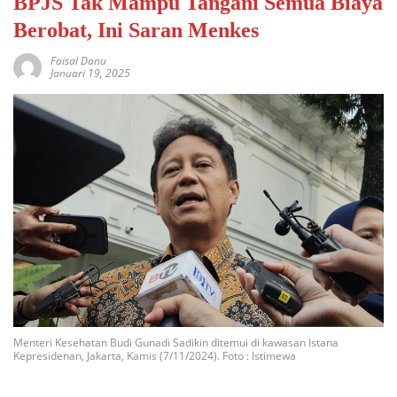
BPJS Tak Mampu Tangani Semua Biaya
Berobat, Ini Saran Menkes
Faisal Danu
Januari 19, 2025
Menteri Kesehatan Budi Gunadi Sadikin ditemui di kawasan Istana
Kepresidenan, Jakarta, Kamis (7/11/2024). Foto : Istimewa