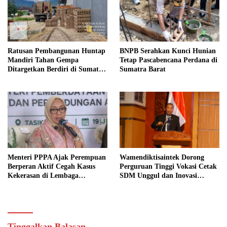
Ratusan Pembangunan Huntap
BNPB Serahkan Kunci Hunian
Mandiri Tahan Gempa
Tetap Pascabencana Perdana di
Ditargetkan Berdiri di Sumatra
Sumatra Barat
Barat
Menteri PPPA Ajak Perempuan
Wamendiktisaintek Dorong
Berperan Aktif Cegah Kasus
Perguruan Tinggi Vokasi Cetak
Kekerasan di Lembaga
SDM Unggul dan Inovasi
Pendidikan
Teknologi Nasional
Tinggalkan Balasan