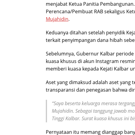
menjabat Ketua Panitia Pembangunan.
Perencana/Pembuat RAB sekaligus Ke
Mujahidin
.
Keduanya ditahan setelah penyidik Kej
terkait penyimpangan dana hibah seb
Sebelumnya, Gubernur Kalbar periode
kuasa khusus di akun Instagram resmi
memberi kuasa kepada Kejati Kalbar un
Aset yang dimaksud adalah aset yang t
transparansi dan penegasan bahwa dirin
“Saya beserta keluarga merasa tergan
Mujahidin. Sebagai tanggung jawab mor
Tinggi Kalbar. Surat kuasa khusus ini bi
Pernyataan itu memang dianggap bany