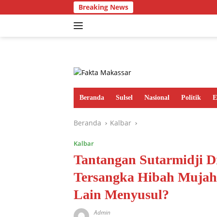
Langsung
Breaking News
ke
konten
Beranda
Sulsel
Nasional
Politik
E
Beranda
Kalbar
Kalbar
Tantangan Sutarmidji D
Tersangka Hibah Mujahi
Lain Menyusul?
Admin