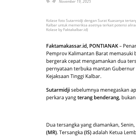
November 19, 2025
Kolase foto Sutarmidji dengan Surat Kuasanya tertan
Kalbar untuk memeriksa asetnya terkait potensi alir
Kolase by Faktakalbar.id)
Faktamakassar.id, PONTIANAK
– Pena
Pemprov Kalimantan Barat memasuki bab
bergerak cepat mengamankan dua tersa
pernyataan terbuka mantan Gubernur 
Kejaksaan Tinggi Kalbar.
Sutarmidji
sebelumnya menegaskan apa
perkara yang
terang benderang
, buka
Dua tersangka yang diamankan, Senin, 
(MR)
. Tersangka
(IS)
adalah Ketua Le