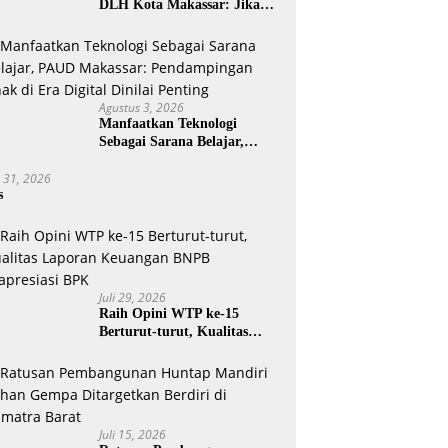
DLH Kota Makassar: Jika
Pemilahan Sampah Tidak
Dilakukan Rumah Tangga
Agustus 3, 2026
Manfaatkan Teknologi
Sebagai Sarana Belajar,
PAUD Makassar:
i 31, 2026
Pendampingan Anak di Era
s
Digital Dinilai Penting
Juli 29, 2026
Raih Opini WTP ke-15
Berturut-turut, Kualitas
Laporan Keuangan BNPB
Diapresiasi BPK
Juli 15, 2026