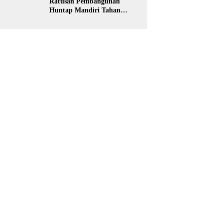
Ratusan Pembangunan
Huntap Mandiri Tahan
Gempa Ditargetkan Berdiri
di Sumatra Barat