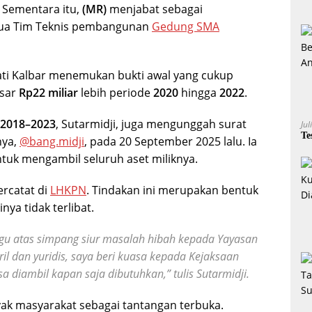
 Sementara itu,
(MR)
menjabat sebagai
tua Tim Teknis pembangunan
Gedung SMA
ati Kalbar menemukan bukti awal yang cukup
esar
Rp22 miliar
lebih periode
2020
hingga
2022
.
2018–2023
, Sutarmidji, juga mengunggah surat
Jul
Te
nya,
@bang.midji
, pada 20 September 2025 lalu. Ia
tuk mengambil seluruh aset miliknya.
ercatat di
LHKPN
. Tindakan ini merupakan bentuk
ya tidak terlibat.
ggu atas simpang siur masalah hibah kepada Yayasan
il dan yuridis, saya beri kuasa kepada Kejaksaan
sa diambil kapan saja dibutuhkan,” tulis Sutarmidji.
ak masyarakat sebagai tantangan terbuka.