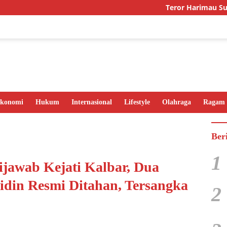
Teror Harimau Sumatra di 
konomi
Hukum
Internasional
Lifestyle
Olahraga
Ragam
Ber
1
ijawab Kejati Kalbar, Dua
din Resmi Ditahan, Tersangka
2