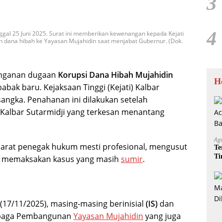
3
4
ggal 25 Juni 2025. Surat ini memberikan kewenangan kepada Kejati
an dana hibah ke Yayasan Mujahidin saat menjabat Gubernur. (Dok.
nganan dugaan
Korupsi Dana Hibah Mujahidin
H
ak baru. Kejaksaan Tinggi (Kejati) Kalbar
ngka. Penahanan ini dilakukan setelah
Kalbar Sutarmidji yang terkesan menantang
Ag
rat penegak hukum mesti profesional, mengusut
Te
Ti
n memaksakan kasus yang masih
sumir
.
Me
(17/11/2025), masing-masing berinisial
(IS)
dan
mbaga Pembangunan
Yayasan Mujahidin
yang juga