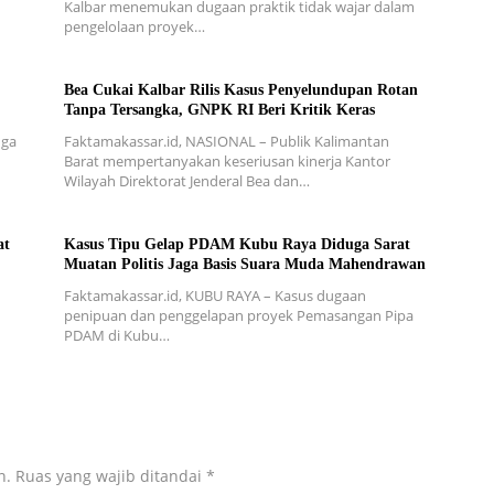
Kalbar menemukan dugaan praktik tidak wajar dalam
pengelolaan proyek…
Bea Cukai Kalbar Rilis Kasus Penyelundupan Rotan
Tanpa Tersangka, GNPK RI Beri Kritik Keras
uga
Faktamakassar.id, NASIONAL – Publik Kalimantan
Barat mempertanyakan keseriusan kinerja Kantor
Wilayah Direktorat Jenderal Bea dan…
at
Kasus Tipu Gelap PDAM Kubu Raya Diduga Sarat
Muatan Politis Jaga Basis Suara Muda Mahendrawan
Faktamakassar.id, KUBU RAYA – Kasus dugaan
penipuan dan penggelapan proyek Pemasangan Pipa
PDAM di Kubu…
n.
Ruas yang wajib ditandai
*