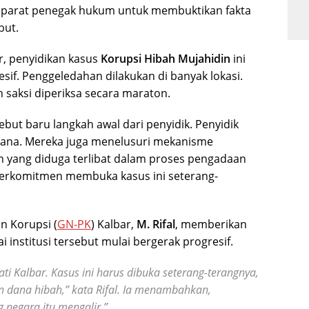
 aparat penegak hukum untuk membuktikan fakta
but.
r, penyidikan kasus
Korupsi Hibah Mujahidin
ini
esif. Penggeledahan dilakukan di banyak lokasi.
 saksi diperiksa secara maraton.
but baru langkah awal dari penyidik. Penyidik
 dana. Mereka juga menelusuri mekanisme
in yang diduga terlibat dalam proses pengadaan
 berkomitmen membuka kasus ini seterang-
n Korupsi (
GN-PK
) Kalbar,
M. Rifal
, memberikan
ai institusi tersebut mulai bergerak progresif.
ti Kalbar. Kasus ini harus dibuka seterang-terangnya,
n dana hibah,” kata Rifal. Ia menambahkan,
negara itu mengalir.”