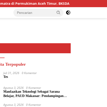
Permukiman Aceh Timur, BKSDA Pasang Kamera dan Bagikan Mer
ita Terpopuler
Juli 31, 2026
0 Komentar
Tes
Agustus 3, 2026
0 Komentar
Manfaatkan Teknologi Sebagai Sarana
Belajar, PAUD Makassar: Pendampingan
Anak di Era Digital Dinilai Penting
Agustus 3, 2026
0 Komentar