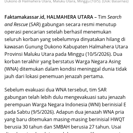
Dukono di Halmahera Utara, Maluku Utara, Minggu (10/5). (Dok: Basarnas)
Faktamakassar.id, HALMAHERA UTARA –
Tim
Search
and Rescue
(SAR) gabungan secara resmi menutup
operasi pencarian setelah berhasil menemukan
seluruh korban yang sebelumnya dinyatakan hilang di
kawasan Gunung Dukono Kabupaten Halmahera Utara
Provinsi Maluku Utara pada Minggu (10/5/2026). Dua
korban terakhir yang berstatus Warga Negara Asing
(WNA) ditemukan dalam kondisi meninggal dunia tidak
jauh dari lokasi penemuan jenazah pertama.
Sebelum evakuasi dua WNA tersebut, tim SAR
gabungan telah lebih dulu mengevakuasi satu jenazah
perempuan Warga Negara Indonesia (WNI) berinisial E
pada Sabtu (9/5/2026). Adapun dua jenazah WNA pria
yang baru ditemukan masing-masing berinisial HWQT
berusia 30 tahun dan SMBAH berusia 27 tahun. Usai