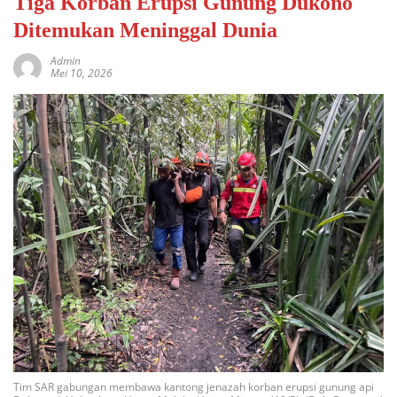
Tiga Korban Erupsi Gunung Dukono
Ditemukan Meninggal Dunia
Admin
Mei 10, 2026
Tim SAR gabungan membawa kantong jenazah korban erupsi gunung api