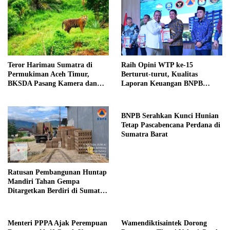
Teror Harimau Sumatra di
Raih Opini WTP ke-15
Permukiman Aceh Timur,
Berturut-turut, Kualitas
BKSDA Pasang Kamera dan
Laporan Keuangan BNPB
Bagikan Mercon
Diapresiasi BPK
BNPB Serahkan Kunci Hunian
Tetap Pascabencana Perdana di
Sumatra Barat
Ratusan Pembangunan Huntap
Mandiri Tahan Gempa
Ditargetkan Berdiri di Sumatra
Barat
Menteri PPPA Ajak Perempuan
Wamendiktisaintek Dorong