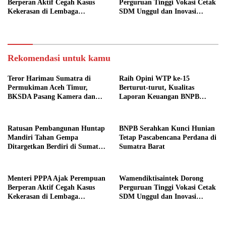
Berperan Aktif Cegah Kasus
Perguruan Tinggi Vokasi Cetak
Kekerasan di Lembaga
SDM Unggul dan Inovasi
Pendidikan
Teknologi Nasional
Rekomendasi untuk kamu
Teror Harimau Sumatra di
Raih Opini WTP ke-15
Permukiman Aceh Timur,
Berturut-turut, Kualitas
BKSDA Pasang Kamera dan
Laporan Keuangan BNPB
Bagikan Mercon
Diapresiasi BPK
Ratusan Pembangunan Huntap
BNPB Serahkan Kunci Hunian
Mandiri Tahan Gempa
Tetap Pascabencana Perdana di
Ditargetkan Berdiri di Sumatra
Sumatra Barat
Barat
Menteri PPPA Ajak Perempuan
Wamendiktisaintek Dorong
Berperan Aktif Cegah Kasus
Perguruan Tinggi Vokasi Cetak
Kekerasan di Lembaga
SDM Unggul dan Inovasi
Pendidikan
Teknologi Nasional