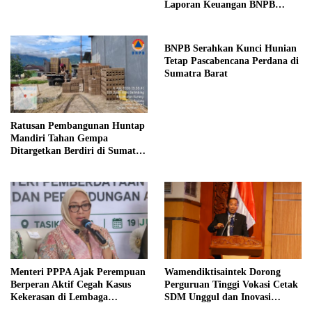
Laporan Keuangan BNPB
Diapresiasi BPK
BNPB Serahkan Kunci Hunian
Tetap Pascabencana Perdana di
Sumatra Barat
Ratusan Pembangunan Huntap
Mandiri Tahan Gempa
Ditargetkan Berdiri di Sumatra
Barat
Menteri PPPA Ajak Perempuan
Wamendiktisaintek Dorong
Berperan Aktif Cegah Kasus
Perguruan Tinggi Vokasi Cetak
Kekerasan di Lembaga
SDM Unggul dan Inovasi
Pendidikan
Teknologi Nasional