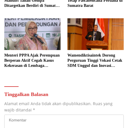
Mandiri Tahan Gempa
Tetap Pascabencana Perdana di
Ditargetkan Berdiri di Sumatra
Sumatra Barat
Barat
Menteri PPPA Ajak Perempuan
Wamendiktisaintek Dorong
Berperan Aktif Cegah Kasus
Perguruan Tinggi Vokasi Cetak
Kekerasan di Lembaga
SDM Unggul dan Inovasi
Pendidikan
Teknologi Nasional
Tinggalkan Balasan
Alamat email Anda tidak akan dipublikasikan.
Ruas yang
wajib ditandai
*