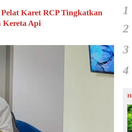
1
Pelat Karet RCP Tingkatkan
 Kereta Api
2
3
4
H