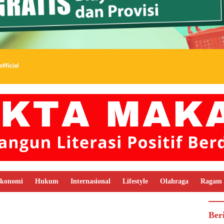
konomi
Hukum
Internasional
Lifestyle
Olahraga
Ragam
Ber