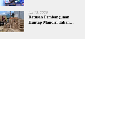
Laporan Keuangan BNPB
Diapresiasi BPK
Juli 15, 2026
Ratusan Pembangunan
Huntap Mandiri Tahan
Gempa Ditargetkan Berdiri
di Sumatra Barat