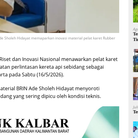
Ag
Te
Ade Sholeh Hidayat memaparkan inovasi material pelat karet Rubber
Ti
Me
Riset dan Inovasi Nasional menawarkan pelat karet
tan perlintasan kereta api sebidang sebagai
arta pada Sabtu (16/5/2026).
material BRIN Ade Sholeh Hidayat menyoroti
dang yang sering dipicu oleh kondisi teknis.
Jul
Te