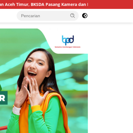
DA Pasang Kamera dan Bagikan Mercon
Ancam Jatuhkan 