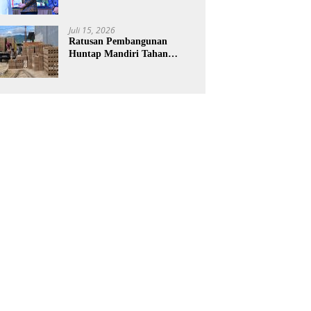
Laporan Keuangan BNPB
Diapresiasi BPK
Juli 15, 2026
Ratusan Pembangunan
Huntap Mandiri Tahan
Gempa Ditargetkan Berdiri
di Sumatra Barat