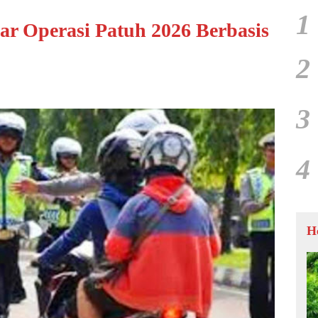
1
lar Operasi Patuh 2026 Berbasis
E
2
3
4
H