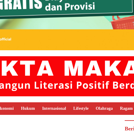
konomi
Hukum
Internasional
Lifestyle
Olahraga
Ragam
Ber