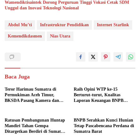
Wamendiktisaintek Dorong Perguruan Tinggi Vokasi Cetak SDM
Unggul dan Inovasi Teknologi Nasional
Abdul Mu’ti
Infrastruktur Pendidikan
Internet Starlink
Kemendikdasmen
Nias Utara
Baca Juga
Teror Harimau Sumatra di
Raih Opini WTP ke-15
Permukiman Aceh Timur,
Berturut-turut, Kualitas
BKSDA Pasang Kamera dan
Laporan Keuangan BNPB
Bagikan Mercon
Diapresiasi BPK
Ratusan Pembangunan Huntap
BNPB Serahkan Kunci Hunian
Mandiri Tahan Gempa
Tetap Pascabencana Perdana di
Ditargetkan Berdiri di Sumatra
Sumatra Barat
Barat