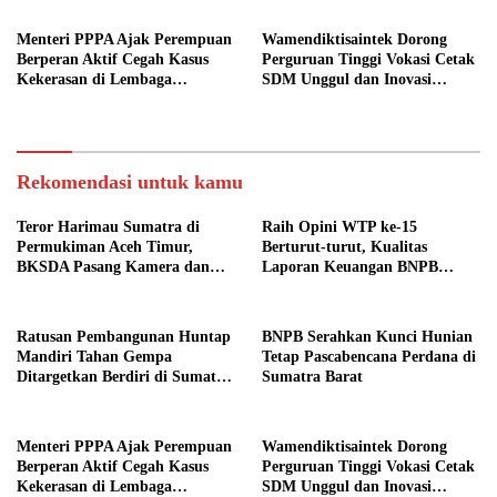
Menteri PPPA Ajak Perempuan
Wamendiktisaintek Dorong
Berperan Aktif Cegah Kasus
Perguruan Tinggi Vokasi Cetak
Kekerasan di Lembaga
SDM Unggul dan Inovasi
Pendidikan
Teknologi Nasional
Rekomendasi untuk kamu
Teror Harimau Sumatra di
Raih Opini WTP ke-15
Permukiman Aceh Timur,
Berturut-turut, Kualitas
BKSDA Pasang Kamera dan
Laporan Keuangan BNPB
Bagikan Mercon
Diapresiasi BPK
Ratusan Pembangunan Huntap
BNPB Serahkan Kunci Hunian
Mandiri Tahan Gempa
Tetap Pascabencana Perdana di
Ditargetkan Berdiri di Sumatra
Sumatra Barat
Barat
Menteri PPPA Ajak Perempuan
Wamendiktisaintek Dorong
Berperan Aktif Cegah Kasus
Perguruan Tinggi Vokasi Cetak
Kekerasan di Lembaga
SDM Unggul dan Inovasi