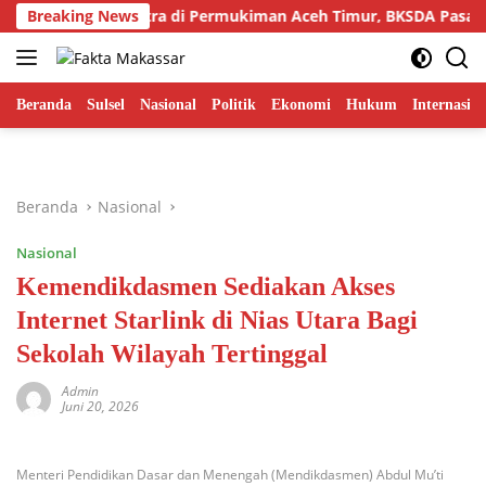
Langsung
 Harimau Sumatra di Permukiman Aceh Timur, BKSDA Pasang Ka
Breaking News
ke
konten
Beranda
Sulsel
Nasional
Politik
Ekonomi
Hukum
Internasion
Beranda
Nasional
Nasional
Kemendikdasmen Sediakan Akses
Internet Starlink di Nias Utara Bagi
Sekolah Wilayah Tertinggal
Admin
Juni 20, 2026
Menteri Pendidikan Dasar dan Menengah (Mendikdasmen) Abdul Mu’ti