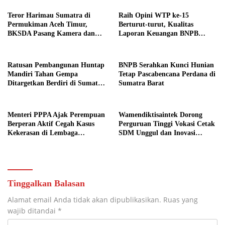
Teror Harimau Sumatra di
Raih Opini WTP ke-15
Permukiman Aceh Timur,
Berturut-turut, Kualitas
BKSDA Pasang Kamera dan
Laporan Keuangan BNPB
Bagikan Mercon
Diapresiasi BPK
Ratusan Pembangunan Huntap
BNPB Serahkan Kunci Hunian
Mandiri Tahan Gempa
Tetap Pascabencana Perdana di
Ditargetkan Berdiri di Sumatra
Sumatra Barat
Barat
Menteri PPPA Ajak Perempuan
Wamendiktisaintek Dorong
Berperan Aktif Cegah Kasus
Perguruan Tinggi Vokasi Cetak
Kekerasan di Lembaga
SDM Unggul dan Inovasi
Pendidikan
Teknologi Nasional
Tinggalkan Balasan
Alamat email Anda tidak akan dipublikasikan.
Ruas yang
wajib ditandai
*