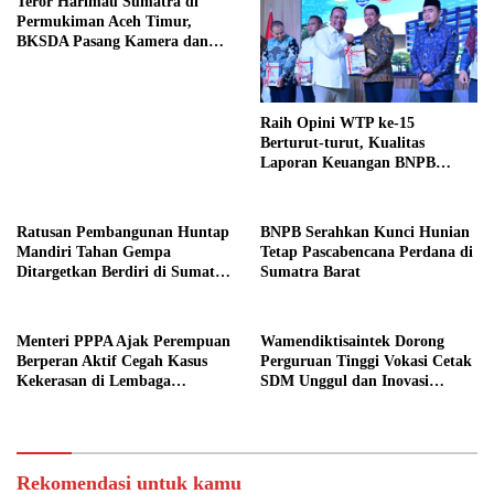
Teror Harimau Sumatra di
Permukiman Aceh Timur,
BKSDA Pasang Kamera dan
Bagikan Mercon
Raih Opini WTP ke-15
Berturut-turut, Kualitas
Laporan Keuangan BNPB
Diapresiasi BPK
Ratusan Pembangunan Huntap
BNPB Serahkan Kunci Hunian
Mandiri Tahan Gempa
Tetap Pascabencana Perdana di
Ditargetkan Berdiri di Sumatra
Sumatra Barat
Barat
Menteri PPPA Ajak Perempuan
Wamendiktisaintek Dorong
Berperan Aktif Cegah Kasus
Perguruan Tinggi Vokasi Cetak
Kekerasan di Lembaga
SDM Unggul dan Inovasi
Pendidikan
Teknologi Nasional
Rekomendasi untuk kamu