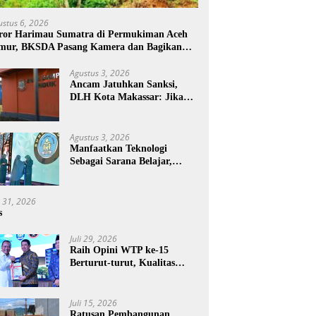
ustus 6, 2026
ror Harimau Sumatra di Permukiman Aceh
mur, BKSDA Pasang Kamera dan Bagikan
rcon
Agustus 3, 2026
Ancam Jatuhkan Sanksi,
DLH Kota Makassar: Jika
Pemilahan Sampah Tidak
Dilakukan Rumah Tangga
Agustus 3, 2026
Manfaatkan Teknologi
Sebagai Sarana Belajar,
PAUD Makassar:
Pendampingan Anak di Era
Digital Dinilai Penting
i 31, 2026
s
Juli 29, 2026
Raih Opini WTP ke-15
Berturut-turut, Kualitas
Laporan Keuangan BNPB
Diapresiasi BPK
Juli 15, 2026
Ratusan Pembangunan