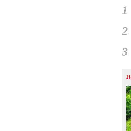
1
2
3
H