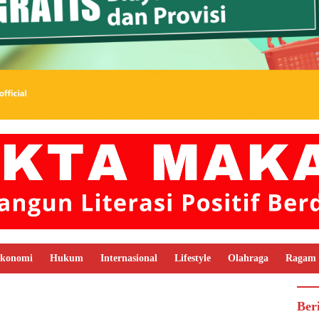
konomi
Hukum
Internasional
Lifestyle
Olahraga
Ragam
Ber