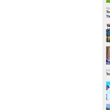
Ag
Te
Ti
Me
Jul
Te