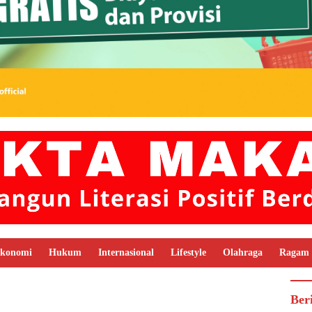
konomi
Hukum
Internasional
Lifestyle
Olahraga
Ragam
Ber