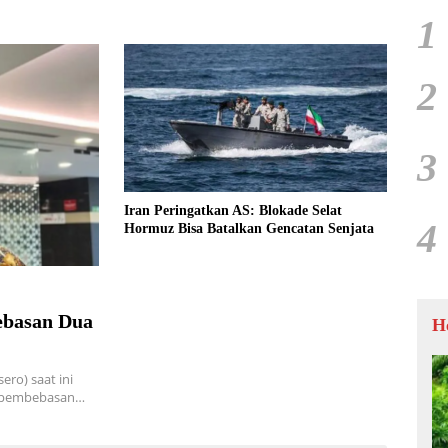
1
2
3
Iran Peringatkan AS: Blokade Selat
4
Hormuz Bisa Batalkan Gencatan Senjata
ebasan Dua
H
ro) saat ini
n pembebasan…