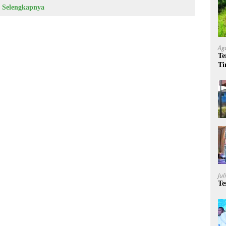
Selengkapnya
Ag
Te
Ti
Me
Jul
Te