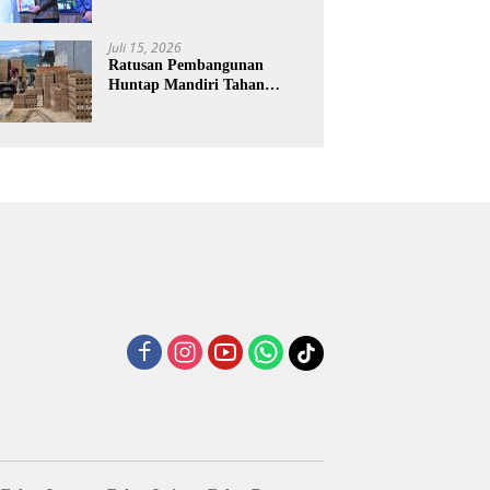
Laporan Keuangan BNPB
Diapresiasi BPK
Juli 15, 2026
Ratusan Pembangunan
Huntap Mandiri Tahan
Gempa Ditargetkan Berdiri
di Sumatra Barat