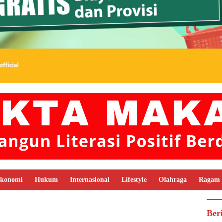
konomi
Hukum
Internasional
Lifestyle
Olahraga
Ragam
Ber