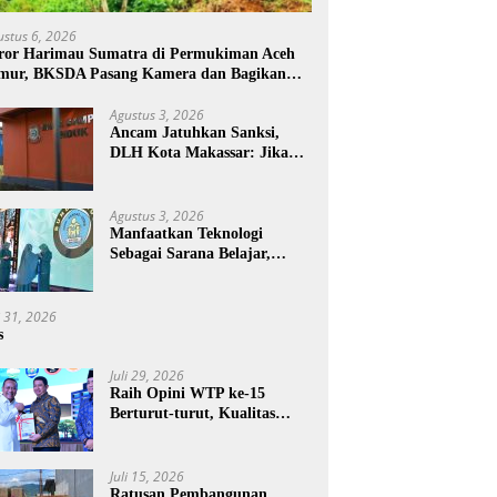
ustus 6, 2026
ror Harimau Sumatra di Permukiman Aceh
mur, BKSDA Pasang Kamera dan Bagikan
rcon
Agustus 3, 2026
Ancam Jatuhkan Sanksi,
DLH Kota Makassar: Jika
Pemilahan Sampah Tidak
Dilakukan Rumah Tangga
Agustus 3, 2026
Manfaatkan Teknologi
Sebagai Sarana Belajar,
PAUD Makassar:
Pendampingan Anak di Era
Digital Dinilai Penting
i 31, 2026
s
Juli 29, 2026
Raih Opini WTP ke-15
Berturut-turut, Kualitas
Laporan Keuangan BNPB
Diapresiasi BPK
Juli 15, 2026
Ratusan Pembangunan