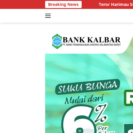
Langsung
Breaking News
Teror Harimau Sumatra di Permuk
ke
konten