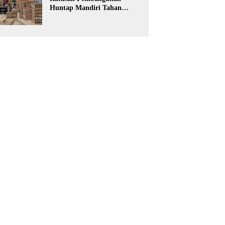
Huntap Mandiri Tahan
Gempa Ditargetkan Berdiri
di Sumatra Barat