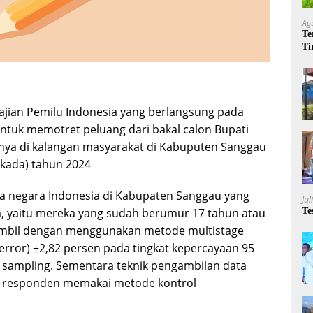
Ag
Te
Ti
Me
jian Pemilu Indonesia yang berlangsung pada
 untuk memotret peluang dari bakal calon Bupati
anya di kalangan masyarakat di Kabuputen Sanggau
lkada) tahun 2024
rga negara Indonesia di Kabupaten Sanggau yang
Jul
, yaitu mereka yang sudah berumur 17 tahun atau
Te
iambil dengan menggunakan metode multistage
error) ±2,82 persen pada tingkat kepercayaan 95
sampling. Sementara teknik pengambilan data
g responden memakai metode kontrol