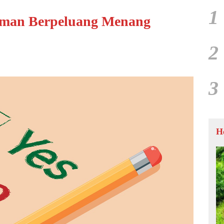
1
sman Berpeluang Menang
2
3
H