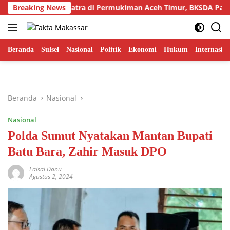
Langsung
r Harimau Sumatra di Permukiman Aceh Timur, BKSDA Pasang 
Breaking News
ke
konten
Beranda
Sulsel
Nasional
Politik
Ekonomi
Hukum
Internasion
Beranda
Nasional
Nasional
Polda Sumut Nyatakan Mantan Bupati
Batu Bara, Zahir Masuk DPO
Faisal Danu
Agustus 2, 2024