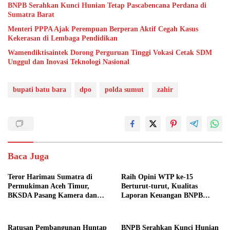
BNPB Serahkan Kunci Hunian Tetap Pascabencana Perdana di
Sumatra Barat
Menteri PPPA Ajak Perempuan Berperan Aktif Cegah Kasus
Kekerasan di Lembaga Pendidikan
Wamendiktisaintek Dorong Perguruan Tinggi Vokasi Cetak SDM
Unggul dan Inovasi Teknologi Nasional
bupati batu bara
dpo
polda sumut
zahir
Baca Juga
Teror Harimau Sumatra di
Raih Opini WTP ke-15
Permukiman Aceh Timur,
Berturut-turut, Kualitas
BKSDA Pasang Kamera dan
Laporan Keuangan BNPB
Bagikan Mercon
Diapresiasi BPK
Ratusan Pembangunan Huntap
BNPB Serahkan Kunci Hunian