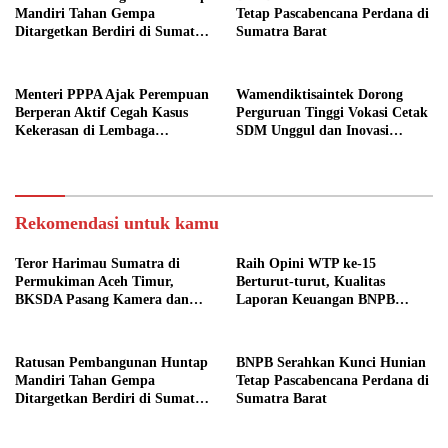
Mandiri Tahan Gempa
Tetap Pascabencana Perdana di
Ditargetkan Berdiri di Sumatra
Sumatra Barat
Barat
Menteri PPPA Ajak Perempuan
Wamendiktisaintek Dorong
Berperan Aktif Cegah Kasus
Perguruan Tinggi Vokasi Cetak
Kekerasan di Lembaga
SDM Unggul dan Inovasi
Pendidikan
Teknologi Nasional
Rekomendasi untuk kamu
Teror Harimau Sumatra di
Raih Opini WTP ke-15
Permukiman Aceh Timur,
Berturut-turut, Kualitas
BKSDA Pasang Kamera dan
Laporan Keuangan BNPB
Bagikan Mercon
Diapresiasi BPK
Ratusan Pembangunan Huntap
BNPB Serahkan Kunci Hunian
Mandiri Tahan Gempa
Tetap Pascabencana Perdana di
Ditargetkan Berdiri di Sumatra
Sumatra Barat
Barat