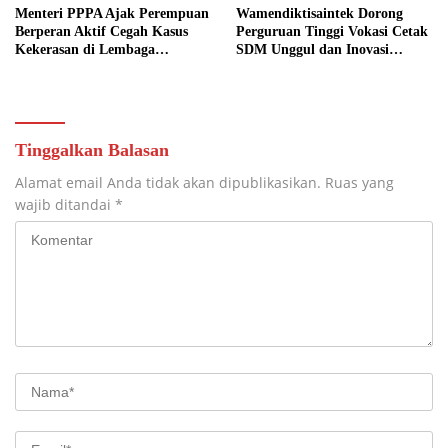
Menteri PPPA Ajak Perempuan
Wamendiktisaintek Dorong
Berperan Aktif Cegah Kasus
Perguruan Tinggi Vokasi Cetak
Kekerasan di Lembaga
SDM Unggul dan Inovasi
Pendidikan
Teknologi Nasional
Tinggalkan Balasan
Alamat email Anda tidak akan dipublikasikan.
Ruas yang
wajib ditandai
*